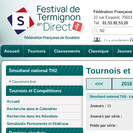
Fédération Française
22 rue Esquirol, 75013
Tél :
01.53.92.53.20
2
Il y a actuellement
Accueil
Tournois
Classements
Classique
Jeunes
Tournois et
Simultané national TH2
Classement final
<<<
2018
Tournois et Compétitions
Simultané national TH2
- Le
Accueil
Joueurs :
33
Recherche dans le Calendrier
Joueurs par série :
Recherche dans les Résultats
Simultanés Permanents et Fédéraux
Poids par série :
Derniers résultats