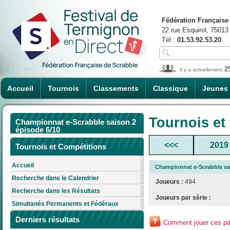
Fédération Française
22 rue Esquirol, 75013
Tél :
01.53.92.53.20
2
Il y a actuellement
Accueil
Tournois
Classements
Classique
Jeunes
Tournois et
Championnat e-Scrabble saison 2
épisode 6/10
<<<
2019
Tournois et Compétitions
Accueil
Championnat e-Scrabble sai
Recherche dans le Calendrier
Joueurs :
494
Recherche dans les Résultats
Joueurs par série :
Simultanés Permanents et Fédéraux
Derniers résultats
Comment jouer ces par