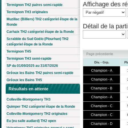
Affichage des rés
Termignon TH2 paires semi-rapide
Termignon TH3 originales
Muzillac (Billiers) TH2 catégoriel étape de la
Détail de la parti
Ronde
Carhaix TH2 catégoriel étape de la Ronde
Scrabble du Sud Goëlo (Plourhan) TH2
catégoriel étape de la Ronde
Termignon TH5
Page précedente
Termignon TH3 semi-rapide
Div. - Grp.
Pl
SP du 01/09/2025 au 31/07/2026
Champion - A
Gréoux les Bains TH2 paires semi-rapide
Champion - A
Gréoux les Bains TH5
Champion - B
Résultats en attente
Champion - A
Colleville-Montgomery TH3
Champion - C
Quimper TH2 catégoriel étape de la Ronde
Colleville-Montgomery TH2 originales
Champion - C
Eu (eu salle audiard) TH2 open
Champion - D
Valentigney TH7 originales normal + semi-