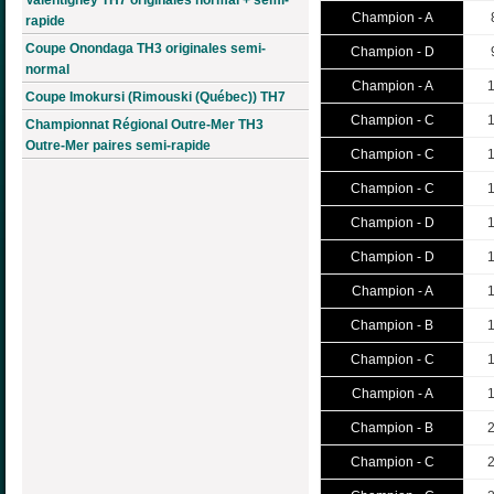
Champion - A
rapide
Coupe Onondaga TH3 originales semi-
Champion - D
normal
Champion - A
Coupe Imokursi (Rimouski (Québec)) TH7
Champion - C
Championnat Régional Outre-Mer TH3
Outre-Mer paires semi-rapide
Champion - C
Champion - C
Champion - D
Champion - D
Champion - A
Champion - B
Champion - C
Champion - A
Champion - B
Champion - C