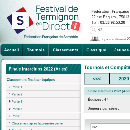
Fédération Française
22 rue Esquirol, 75013
Tél :
01.53.92.53.20
2
Il y a actuellement
Accueil
Tournois
Classements
Classique
Jeunes
Tournois et Compéti
Finale Interclubs 2022 (Arles)
<<<
2020
Classement final par équipes
Partie 1
Finale Interclubs 2022 (Arle
Partie 2
Équipes :
47
Partie 3
Joueurs par série :
Partie 4
Partie 5
Classement après la première partie