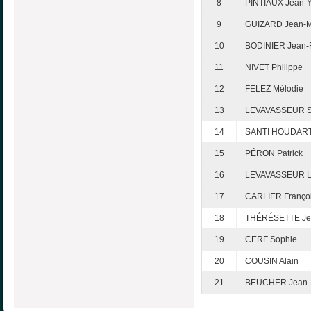
8
PINTIAUX Jean-
9
GUIZARD Jean-M
10
BODINIER Jean-F
11
NIVET Philippe
12
FELEZ Mélodie
13
LEVAVASSEUR S
14
SANTI HOUDART
15
PÉRON Patrick
16
LEVAVASSEUR L
17
CARLIER Franço
18
THÉRÉSETTE Jea
19
CERF Sophie
20
COUSIN Alain
21
BEUCHER Jean-