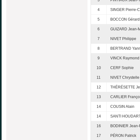
4
SINGER Pierre-C
5
BOCCON Gérard
6
GUIZARD Jean-M
7
NIVET Philippe
8
BERTRAND Yann
9
VINCK Raymond
10
CERF Sophie
11
NIVET Chrystelle
12
THÉRÉSETTE Jea
13
CARLIER Franço
14
COUSIN Alain
14
SANTI HOUDART
16
BODINIER Jean-F
17
PÉRON Patrick