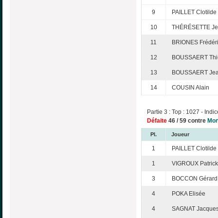
9
PAILLET Clotilde
10
THÉRÉSETTE Jea
11
BRIONES Frédér
12
BOUSSAERT Thie
13
BOUSSAERT Jea
14
COUSIN Alain
Partie 3 : Top : 1027 - Indic
Défaite
46 / 59 contre
Mon
Pl.
Joueur
1
PAILLET Clotilde
1
VIGROUX Patrick
3
BOCCON Gérard
4
POKA Elisée
4
SAGNAT Jacque