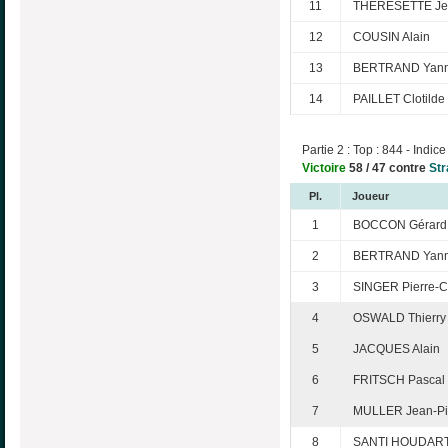
11
THÉRÉSETTE Jea
12
COUSIN Alain
13
BERTRAND Yann
14
PAILLET Clotilde
Partie 2 : Top : 844 - Indice
Victoire
58 / 47 contre
Str
Pl.
Joueur
1
BOCCON Gérard
2
BERTRAND Yann
3
SINGER Pierre-C
4
OSWALD Thierry
5
JACQUES Alain
6
FRITSCH Pascal
7
MULLER Jean-Pi
8
SANTI HOUDART