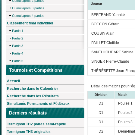
Cumul après 2 parties
Joueur
Cumul après 3 parties
BERTRAND Yannick
Cumul après 4 parties
Classement final individuel
BOCCON Gérard
Partie 1
COUSIN Alain
Partie 2
PAILLET Clotilde
Partie 3
SANTI HOUDART Sabine
Partie 4
Partie 5
SINGER Pierre-Claude
Tournois et Compétitions
THÉRÉSETTE Jean-Franç
Accueil
Détail des matchs pour l'é
Recherche dans le Calendrier
Division
Match
Recherche dans les Résultats
D1
Poules 1
Simultanés Permanents et Fédéraux
Derniers résultats
D1
Poules 2
D1
Poules 3
Termignon TH2 paires semi-rapide
D2
Demi-fina
Termignon TH3 originales