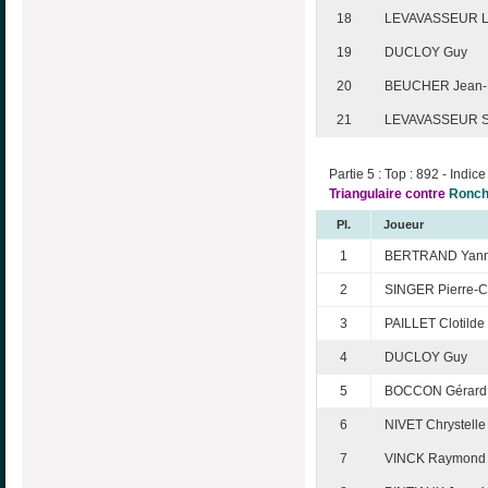
18
LEVAVASSEUR L
19
DUCLOY Guy
20
BEUCHER Jean-
21
LEVAVASSEUR S
Partie 5 : Top : 892 - Indice
Triangulaire contre
Ronch
Pl.
Joueur
1
BERTRAND Yann
2
SINGER Pierre-C
3
PAILLET Clotilde
4
DUCLOY Guy
5
BOCCON Gérard
6
NIVET Chrystelle
7
VINCK Raymond