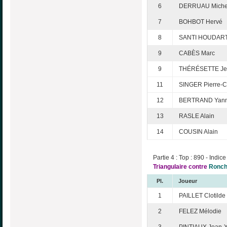
6
DERRUAU Miche
7
BOHBOT Hervé
8
SANTI HOUDART
9
CABÈS Marc
9
THÉRÉSETTE Jea
11
SINGER Pierre-C
12
BERTRAND Yann
13
RASLE Alain
14
COUSIN Alain
Partie 4 : Top : 890 - Indice
Triangulaire contre
Ronch
Pl.
Joueur
1
PAILLET Clotilde
2
FELEZ Mélodie
3
PINTIAUX Jean-