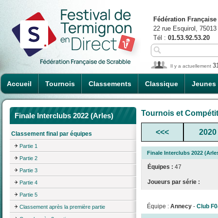
Fédération Française
22 rue Esquirol, 75013
Tél :
01.53.92.53.20
3
Il y a actuellement
Accueil
Tournois
Classements
Classique
Jeunes
Tournois et Compéti
Finale Interclubs 2022 (Arles)
<<<
2020
Classement final par équipes
Partie 1
Finale Interclubs 2022 (Arle
Partie 2
Équipes :
47
Partie 3
Joueurs par série :
Partie 4
Partie 5
Équipe :
Annecy
-
Club F0
Classement après la première partie