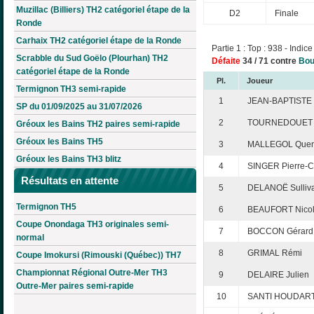
Muzillac (Billiers) TH2 catégoriel étape de la
D2
Finale
Ronde
Carhaix TH2 catégoriel étape de la Ronde
Partie 1 : Top : 938 - Indice
Scrabble du Sud Goëlo (Plourhan) TH2
Défaite
34 / 71 contre
Bou
catégoriel étape de la Ronde
Pl.
Joueur
Termignon TH3 semi-rapide
1
JEAN-BAPTISTE 
SP du 01/09/2025 au 31/07/2026
2
TOURNEDOUET C
Gréoux les Bains TH2 paires semi-rapide
Gréoux les Bains TH5
3
MALLEGOL Quen
Gréoux les Bains TH3 blitz
4
SINGER Pierre-C
Résultats en attente
5
DELANOË Sulliv
Termignon TH5
6
BEAUFORT Nico
Coupe Onondaga TH3 originales semi-
7
BOCCON Gérard
normal
8
GRIMAL Rémi
Coupe Imokursi (Rimouski (Québec)) TH7
Championnat Régional Outre-Mer TH3
9
DELAIRE Julien
Outre-Mer paires semi-rapide
10
SANTI HOUDART