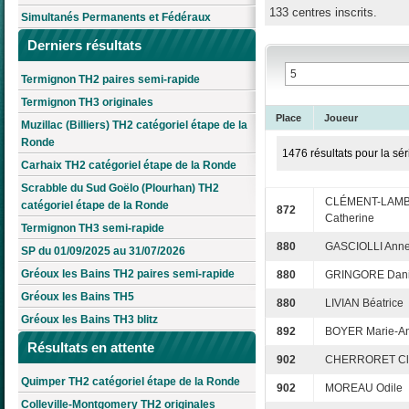
133 centres inscrits.
Simultanés Permanents et Fédéraux
Derniers résultats
Termignon TH2 paires semi-rapide
Termignon TH3 originales
Place
Joueur
Muzillac (Billiers) TH2 catégoriel étape de la
Ronde
1476 résultats pour la sér
Carhaix TH2 catégoriel étape de la Ronde
Scrabble du Sud Goëlo (Plourhan) TH2
CLÉMENT-LAM
catégoriel étape de la Ronde
872
Catherine
Termignon TH3 semi-rapide
880
GASCIOLLI Anne
SP du 01/09/2025 au 31/07/2026
Gréoux les Bains TH2 paires semi-rapide
880
GRINGORE Dani
Gréoux les Bains TH5
880
LIVIAN Béatrice
Gréoux les Bains TH3 blitz
892
BOYER Marie-A
Résultats en attente
902
CHERRORET Cl
Quimper TH2 catégoriel étape de la Ronde
902
MOREAU Odile
Colleville-Montgomery TH2 originales