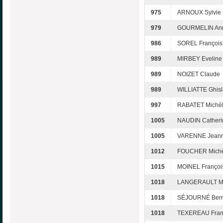
975
ARNOUX Sylvie
979
GOURMELIN Ann
986
SOREL François
989
MIRBEY Eveline
989
NOIZET Claude
989
WILLIATTE Ghisl
997
RABATET Michè
1005
NAUDIN Catheri
1005
VARENNE Jean
1012
FOUCHER Michè
1015
MOINEL Françoi
1018
LANGERAULT Ma
1018
SÉJOURNÉ Bern
1018
TEXEREAU Fran