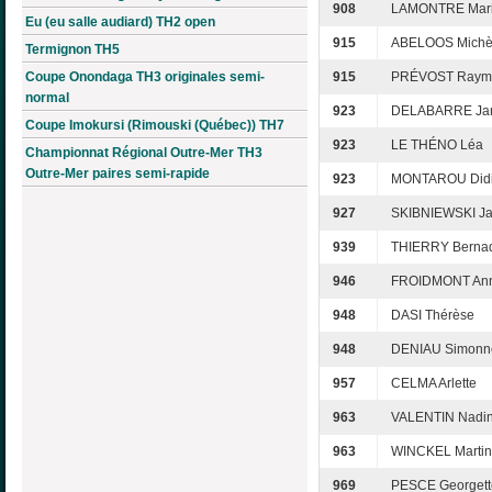
908
LAMONTRE Mari
Eu (eu salle audiard) TH2 open
915
ABELOOS Michè
Termignon TH5
Coupe Onondaga TH3 originales semi-
915
PRÉVOST Raym
normal
923
DELABARRE Ja
Coupe Imokursi (Rimouski (Québec)) TH7
923
LE THÉNO Léa
Championnat Régional Outre-Mer TH3
Outre-Mer paires semi-rapide
923
MONTAROU Didi
927
SKIBNIEWSKI Ja
939
THIERRY Bernad
946
FROIDMONT Ann
948
DASI Thérèse
948
DENIAU Simonn
957
CELMA Arlette
963
VALENTIN Nadi
963
WINCKEL Marti
969
PESCE Georgett