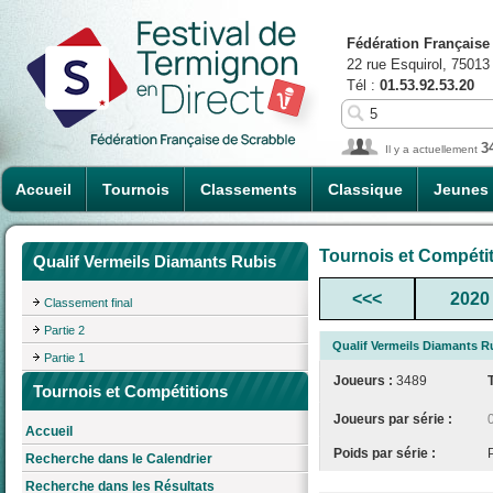
Fédération Française
22 rue Esquirol, 75013
Tél :
01.53.92.53.20
3
Il y a actuellement
Accueil
Tournois
Classements
Classique
Jeunes
Tournois et Compéti
Qualif Vermeils Diamants Rubis
<<<
2020
Classement final
Partie 2
Qualif Vermeils Diamants R
Partie 1
Joueurs :
3489
Tournois et Compétitions
Joueurs par série :
Accueil
Poids par série :
Recherche dans le Calendrier
Recherche dans les Résultats