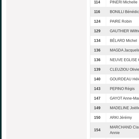
114
PINERI Michelle
116
BONILLI Bénédic
124
PAIRE Robin
129
GAUTHIER Wilfri
134
BÉLARD Michel
136
MAGDA Jacqueli
136
NEUVE EGLISE C
139
CLEUZIOU Olivie
140
GOURDEAU Hél
143
PEPINO Régis
147
GAYOT Anne-Mar
149
MADELINE Joëll
150
ARKI Jérémy
MARCHAND Cla
154
Annie