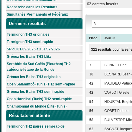
62 centres inscrits.
Recherche dans les Résultats
Simultanés Permanents et Fédéraux
Derniers résultats
Termignon TH3 originales
Place
Joueur
Termignon TH3 semi-rapide
SP du 01/09/2025 au 31/07/2026
322 résultats pour la séri
Gréoux les Bains TH3 blitz
Scrabble du Sud Goëlo (Plourhan) TH2
3
BONNOT Eric
catégoriel étape de la Ronde
30
BESNARD Jean-
Gréoux les Bains TH3 originales
42
MAUDIEU Patric
Open Salammbô (Tunis) TH2 semi-rapide
Gréoux les Bains TH3 semi-rapide
42
VARLOT Gisèle
Open Hannibal (Tunis) TH2 semi-rapide
54
HOURTAL Brigitt
Championnat du Monde Élite (Tunis)
56
COBET Patrice
Résultats en attente
58
BULVESTRE Mic
Termignon TH2 paires semi-rapide
62
SAGNAT Jacque