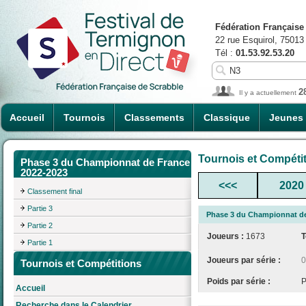
Fédération Française
22 rue Esquirol, 75013
Tél :
01.53.92.53.20
2
Il y a actuellement
Accueil
Tournois
Classements
Classique
Jeunes
Tournois et Compéti
Phase 3 du Championnat de France
2022-2023
<<<
2020
Classement final
Partie 3
Phase 3 du Championnat de
Partie 2
Joueurs :
1673
T
Partie 1
Joueurs par série :
0
Tournois et Compétitions
Poids par série :
Accueil
Recherche dans le Calendrier