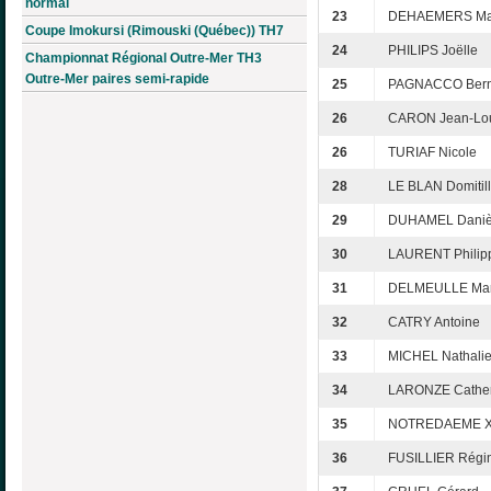
normal
23
DEHAEMERS Ma
Coupe Imokursi (Rimouski (Québec)) TH7
24
PHILIPS Joëlle
Championnat Régional Outre-Mer TH3
Outre-Mer paires semi-rapide
25
PAGNACCO Bern
26
CARON Jean-Lo
26
TURIAF Nicole
28
LE BLAN Domitil
29
DUHAMEL Daniè
30
LAURENT Philip
31
DELMEULLE Mar
32
CATRY Antoine
33
MICHEL Nathali
34
LARONZE Cather
35
NOTREDAEME X
36
FUSILLIER Régi