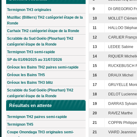
9
DI GREGORIO Fr
Termignon TH3 originales
Muzillac (Billiers) TH2 catégoriel étape de la
10
MOLLET Clémen
Ronde
11
HALLOO Stépha
Carhaix TH2 catégoriel étape de la Ronde
12
CARLIER Franço
Scrabble du Sud Goëlo (Plourhan) TH2
catégoriel étape de la Ronde
13
LEDEE Sabine
Termignon TH3 semi-rapide
14
RIQUIER Michell
SP du 01/09/2025 au 31/07/2026
15
RUCKEBUSCH 
Gréoux les Bains TH2 paires semi-rapide
Gréoux les Bains TH5
16
DRAUX Michel
Gréoux les Bains TH3 blitz
17
GRUYELLE Mon
Scrabble du Sud Goëlo (Plourhan) TH2
18
DELOT Lucienne
catégoriel étape de la Ronde
19
DARRAS Sylvai
Résultats en attente
20
RAVEZ Marthe
Termignon TH2 paires semi-rapide
21
COPPIN Philippe
Termignon TH5
Coupe Onondaga TH3 originales semi-
21
VIARD Jeannine