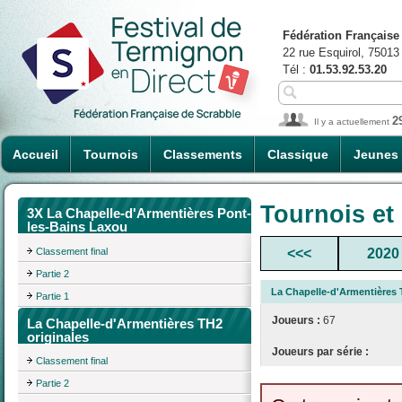
Fédération Française
22 rue Esquirol, 75013
Tél :
01.53.92.53.20
2
Il y a actuellement
Accueil
Tournois
Classements
Classique
Jeunes
Tournois et
3X La Chapelle-d'Armentières Pont-
les-Bains Laxou
Classement final
<<<
2020
Partie 2
La Chapelle-d'Armentières 
Partie 1
Joueurs :
67
La Chapelle-d'Armentières TH2
originales
Joueurs par série :
Classement final
Partie 2