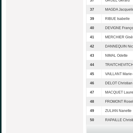
37
GRUEL Gérard
37
MAGDA Jacqueli
39
RIBUE Isabelle
40
DEVIGNE Franço
41
MERCHIER Gisè
42
DANNEQUIN Nic
43
NIMAL Odette
44
TRAITCHEVITCH
45
VAILLANT Marie-
46
DELOT Christian
47
MACQUET Laure
48
FROMONT Rosel
49
ZULIAN Nanette
50
RAPAILLE Christ