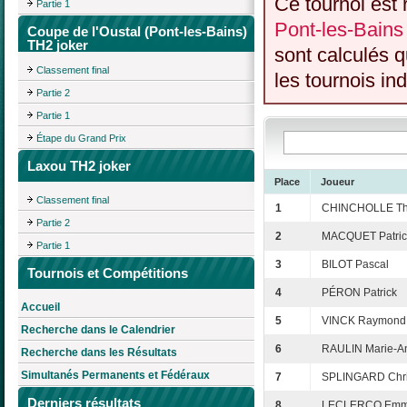
Ce tournoi est 
Partie 1
Pont-les-Bains
Coupe de l'Oustal (Pont-les-Bains)
TH2 joker
sont calculés 
Classement final
les tournois ind
Partie 2
Partie 1
Étape du Grand Prix
Laxou TH2 joker
Place
Joueur
Classement final
1
CHINCHOLLE Thi
Partie 2
2
MACQUET Patri
Partie 1
3
BILOT Pascal
Tournois et Compétitions
4
PÉRON Patrick
Accueil
5
VINCK Raymond
Recherche dans le Calendrier
6
RAULIN Marie-A
Recherche dans les Résultats
Simultanés Permanents et Fédéraux
7
SPLINGARD Chri
Derniers résultats
8
LECLERCQ Emm