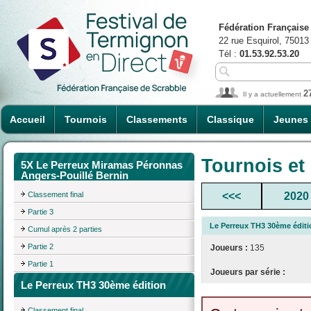
Fédération Française
22 rue Esquirol, 75013
Tél :
01.53.92.53.20
2
Il y a actuellement
Accueil
Tournois
Classements
Classique
Jeunes
Tournois et
5X Le Perreux Miramas Péronnas
Angers-Pouillé Bernin
Classement final
<<<
2020
Partie 3
Le Perreux TH3 30ème éditi
Cumul après 2 parties
Partie 2
Joueurs :
135
Partie 1
Joueurs par série :
Le Perreux TH3 30ème édition
Classement final