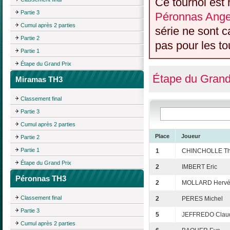
Ce tournoi est 
Partie 3
Péronnas Anger
Cumul après 2 parties
série ne sont 
Partie 2
pas pour les to
Partie 1
Étape du Grand Prix
Étape du Grand
Miramas TH3
Classement final
Partie 3
Cumul après 2 parties
Place
Joueur
Partie 2
Partie 1
1
CHINCHOLLE Thi
Étape du Grand Prix
2
IMBERT Eric
Péronnas TH3
2
MOLLARD Herv
Classement final
2
PERES Michel
Partie 3
5
JEFFREDO Clau
Cumul après 2 parties