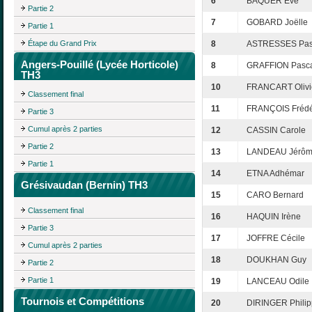
6
BAQUER Eve
Partie 2
7
GOBARD Joëlle
Partie 1
Étape du Grand Prix
8
ASTRESSES Pas
Angers-Pouillé (Lycée Horticole)
8
GRAFFION Pasc
TH3
10
FRANCART Olivi
Classement final
11
FRANÇOIS Frédé
Partie 3
Cumul après 2 parties
12
CASSIN Carole
Partie 2
13
LANDEAU Jérô
Partie 1
14
ETNA Adhémar
Grésivaudan (Bernin) TH3
15
CARO Bernard
Classement final
16
HAQUIN Irène
Partie 3
17
JOFFRE Cécile
Cumul après 2 parties
18
DOUKHAN Guy
Partie 2
Partie 1
19
LANCEAU Odile
Tournois et Compétitions
20
DIRINGER Phili