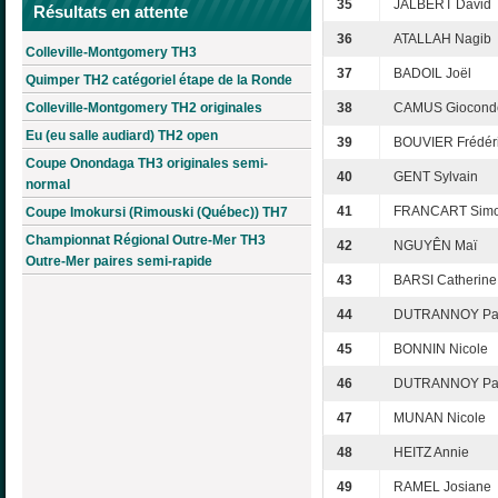
35
JALBERT David
Résultats en attente
36
ATALLAH Nagib
Colleville-Montgomery TH3
37
BADOIL Joël
Quimper TH2 catégoriel étape de la Ronde
Colleville-Montgomery TH2 originales
38
CAMUS Giocond
Eu (eu salle audiard) TH2 open
39
BOUVIER Frédér
Coupe Onondaga TH3 originales semi-
40
GENT Sylvain
normal
41
FRANCART Sim
Coupe Imokursi (Rimouski (Québec)) TH7
Championnat Régional Outre-Mer TH3
42
NGUYÊN Maï
Outre-Mer paires semi-rapide
43
BARSI Catherine
44
DUTRANNOY Pa
45
BONNIN Nicole
46
DUTRANNOY Pa
47
MUNAN Nicole
48
HEITZ Annie
49
RAMEL Josiane