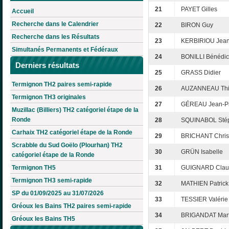
21
PAYET Gilles
Accueil
Recherche dans le Calendrier
22
BIRON Guy
Recherche dans les Résultats
23
KERBIRIOU Jean
Simultanés Permanents et Fédéraux
24
BONILLI Bénédic
Derniers résultats
25
GRASS Didier
Termignon TH2 paires semi-rapide
26
AUZANNEAU Thi
Termignon TH3 originales
27
GÉREAU Jean-Pi
Muzillac (Billiers) TH2 catégoriel étape de la
Ronde
28
SQUINABOL Sté
Carhaix TH2 catégoriel étape de la Ronde
29
BRICHANT Chris
Scrabble du Sud Goëlo (Plourhan) TH2
30
GRÜN Isabelle
catégoriel étape de la Ronde
Termignon TH5
31
GUIGNARD Clau
Termignon TH3 semi-rapide
32
MATHIEN Patrick
SP du 01/09/2025 au 31/07/2026
33
TESSIER Valérie
Gréoux les Bains TH2 paires semi-rapide
34
BRIGANDAT Mart
Gréoux les Bains TH5