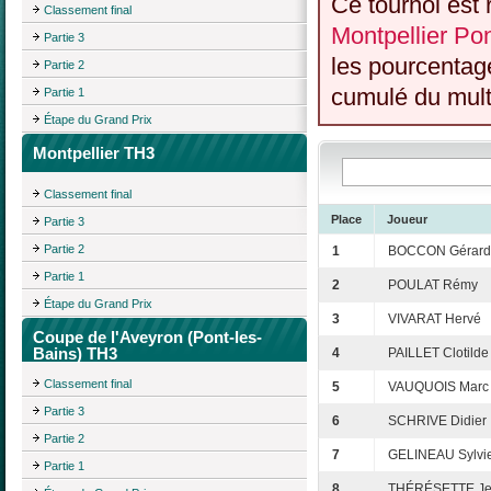
Ce tournoi est 
Classement final
Montpellier Po
Partie 3
les pourcentag
Partie 2
cumulé du multi
Partie 1
Étape du Grand Prix
Montpellier TH3
Classement final
Place
Joueur
Partie 3
Partie 2
1
BOCCON Gérard
Partie 1
2
POULAT Rémy
Étape du Grand Prix
3
VIVARAT Hervé
Coupe de l'Aveyron (Pont-les-
Bains) TH3
4
PAILLET Clotilde
Classement final
5
VAUQUOIS Marc
Partie 3
6
SCHRIVE Didier
Partie 2
7
GELINEAU Sylvi
Partie 1
8
THÉRÉSETTE Jea