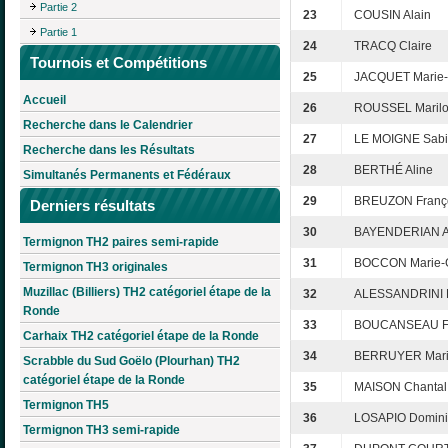
Partie 2
23
COUSIN Alain
Partie 1
24
TRACQ Claire
Tournois et Compétitions
25
JACQUET Marie-
Accueil
26
ROUSSEL Maril
Recherche dans le Calendrier
27
LE MOIGNE Sab
Recherche dans les Résultats
28
BERTHÉ Aline
Simultanés Permanents et Fédéraux
29
BREUZON Franç
Derniers résultats
30
BAYENDERIAN A
Termignon TH2 paires semi-rapide
31
BOCCON Marie-G
Termignon TH3 originales
Muzillac (Billiers) TH2 catégoriel étape de la
32
ALESSANDRINI 
Ronde
33
BOUCANSEAU Fr
Carhaix TH2 catégoriel étape de la Ronde
34
BERRUYER Mari
Scrabble du Sud Goëlo (Plourhan) TH2
catégoriel étape de la Ronde
35
MAISON Chantal
Termignon TH5
36
LOSAPIO Domin
Termignon TH3 semi-rapide