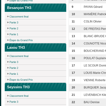
Étape du Grand Prix
9
PAYAN Gérard
Besançon TH3
10
MANIÈRE Patric
Classement final
11
COLIN Olivier
Partie 3
Partie 2
12
DE FREITAS Pier
Partie 1
13
BLANC-BRUDE C
Étape du Grand Prix
14
COUNOTTE Nico
Laxou TH3
15
BOUCHERAND Ma
Classement final
16
POULAT Guylain
Partie 3
17
LE SCOUR Domi
Partie 2
17
LOUIS Marie-Chri
Partie 1
Étape du Grand Prix
19
VIENNE Roberte
Seyssins TH3
20
BURQUIER Jacqu
21
LEVENBACH Kik
Classement final
Partie 3
22
BAU Denise