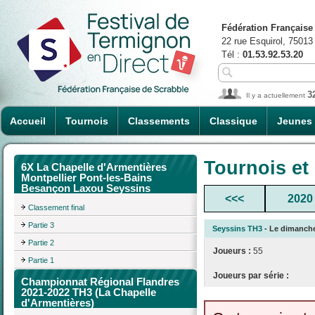
Fédération Française
22 rue Esquirol, 75013
Tél :
01.53.92.53.20
3
Il y a actuellement
Accueil
Tournois
Classements
Classique
Jeunes
Tournois et
6X La Chapelle d'Armentières
Montpellier Pont-les-Bains
Besançon Laxou Seyssins
<<<
2020
Classement final
Partie 3
Seyssins TH3
- Le dimanche 
Partie 2
Joueurs :
55
Partie 1
Joueurs par série :
Championnat Régional Flandres
2021-2022 TH3 (La Chapelle
d'Armentières)