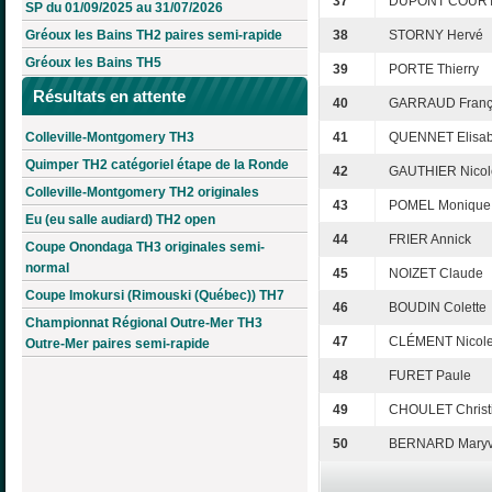
37
DUPONT COURTI
SP du 01/09/2025 au 31/07/2026
Gréoux les Bains TH2 paires semi-rapide
38
STORNY Hervé
Gréoux les Bains TH5
39
PORTE Thierry
Résultats en attente
40
GARRAUD Franç
Colleville-Montgomery TH3
41
QUENNET Elisab
Quimper TH2 catégoriel étape de la Ronde
42
GAUTHIER Nicol
Colleville-Montgomery TH2 originales
43
POMEL Monique
Eu (eu salle audiard) TH2 open
44
FRIER Annick
Coupe Onondaga TH3 originales semi-
normal
45
NOIZET Claude
Coupe Imokursi (Rimouski (Québec)) TH7
46
BOUDIN Colette
Championnat Régional Outre-Mer TH3
47
CLÉMENT Nicol
Outre-Mer paires semi-rapide
48
FURET Paule
49
CHOULET Christ
50
BERNARD Mary