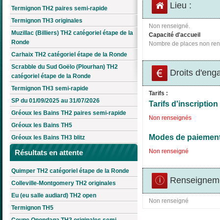
Lieu :
Termignon TH2 paires semi-rapide
Termignon TH3 originales
Non renseigné.
Muzillac (Billiers) TH2 catégoriel étape de la
Capacité d'accueil
Ronde
Nombre de places non ren
Carhaix TH2 catégoriel étape de la Ronde
Scrabble du Sud Goëlo (Plourhan) TH2
Droits d'eng
catégoriel étape de la Ronde
Termignon TH3 semi-rapide
Tarifs :
SP du 01/09/2025 au 31/07/2026
Tarifs d'inscription 
Gréoux les Bains TH2 paires semi-rapide
Non renseignés
Gréoux les Bains TH5
Modes de paiement
Gréoux les Bains TH3 blitz
Non renseigné
Résultats en attente
Quimper TH2 catégoriel étape de la Ronde
Renseigneme
Colleville-Montgomery TH2 originales
Eu (eu salle audiard) TH2 open
Non renseigné
Termignon TH5
Coupe Onondaga TH3 originales semi-