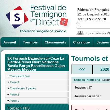
Fédération Française
22 rue Esquirol, 75013
Tél :
01.53.92.53.20
2
Il y a actuellement
Accueil
Tournois
Classements
Classique
Jeunes
Tournois et
9X Forbach Bagnols-sur-Cèze La
Garde-Freinet Niort Narbonne
Bastia Borgo Bastelicaccia Gujan-
<<<
2020
Mestras Meudon
Classement final
Lambon (Niort) TH3
- Le di
Partie 3
Joueurs :
37
Cumul après 2 parties
Partie 2
Joueurs par série :
Partie 1
Forbach TH3