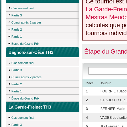
Ce tournoi est 
La Garde-Frein
Classement final
Partie 3
Mestras Meud
Cumul après 2 parties
calculés que p
Partie 2
tournois individ
Partie 1
Étape du Grand Prix
Étape du Grand
Bagnols-sur-Cèze TH3
Classement final
Partie 3
Cumul après 2 parties
Place
Joueur
Partie 2
1
FOURNIER Jacq
Partie 1
Étape du Grand Prix
2
CHABOUTY Clau
La Garde-Freinet TH3
3
BERNIER Marie-
4
VADEE Louisette
Classement final
Partie 3
5
JOS Emmanuel