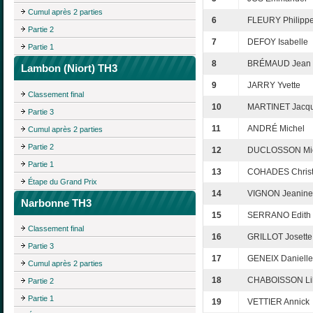
Cumul après 2 parties
6
FLEURY Philipp
Partie 2
7
DEFOY Isabelle
Partie 1
8
BRÉMAUD Jean
Lambon (Niort) TH3
9
JARRY Yvette
Classement final
10
MARTINET Jacqu
Partie 3
11
ANDRÉ Michel
Cumul après 2 parties
Partie 2
12
DUCLOSSON Mi
Partie 1
13
COHADES Christ
Étape du Grand Prix
14
VIGNON Jeanine
Narbonne TH3
15
SERRANO Edith
Classement final
16
GRILLOT Josette
Partie 3
17
GENEIX Danielle
Cumul après 2 parties
18
CHABOISSON Li
Partie 2
Partie 1
19
VETTIER Annick