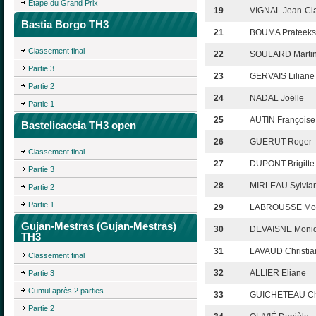
Étape du Grand Prix
19
VIGNAL Jean-Cl
Bastia Borgo TH3
21
BOUMA Prateek
Classement final
22
SOULARD Marti
Partie 3
23
GERVAIS Liliane
Partie 2
24
NADAL Joëlle
Partie 1
25
AUTIN Françoise
Bastelicaccia TH3 open
26
GUERUT Roger
Classement final
27
DUPONT Brigitte
Partie 3
28
MIRLEAU Sylvia
Partie 2
Partie 1
29
LABROUSSE Mo
Gujan-Mestras (Gujan-Mestras)
30
DEVAISNE Moni
TH3
31
LAVAUD Christia
Classement final
32
ALLIER Eliane
Partie 3
Cumul après 2 parties
33
GUICHETEAU Ch
Partie 2