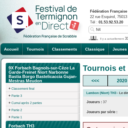
Fédération Française
22 rue Esquirol, 75013
Tél :
01.53.92.53.20
3
Il y a actuellement
Accueil
Tournois
Classements
Classique
Jeunes
Tournois et
9X Forbach Bagnols-sur-Cèze La
Garde-Freinet Niort Narbonne
Bastia Borgo Bastelicaccia Gujan-
<<<
2020
Mestras Meudon
Classement final
Lambon (Niort) TH3
- Le di
Partie 3
Joueurs :
37
Cumul après 2 parties
Partie 2
Joueurs par série :
Partie 1
Forbach TH3