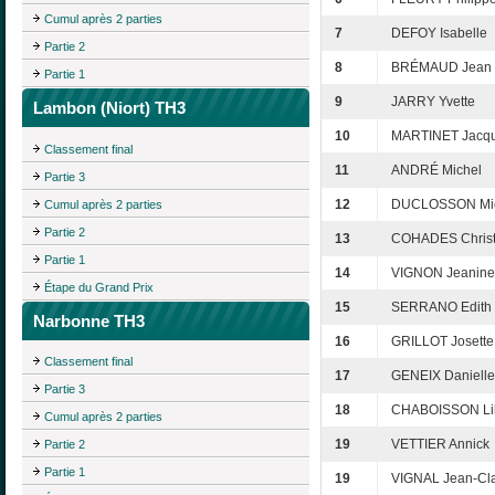
Cumul après 2 parties
7
DEFOY Isabelle
Partie 2
8
BRÉMAUD Jean
Partie 1
9
JARRY Yvette
Lambon (Niort) TH3
10
MARTINET Jacqu
Classement final
11
ANDRÉ Michel
Partie 3
12
DUCLOSSON Mi
Cumul après 2 parties
Partie 2
13
COHADES Christ
Partie 1
14
VIGNON Jeanine
Étape du Grand Prix
15
SERRANO Edith
Narbonne TH3
16
GRILLOT Josette
Classement final
17
GENEIX Danielle
Partie 3
18
CHABOISSON Li
Cumul après 2 parties
19
VETTIER Annick
Partie 2
Partie 1
19
VIGNAL Jean-Cl