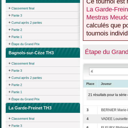
Ce tournoi est 
La Garde-Frein
Classement final
Partie 3
Mestras Meud
Cumul après 2 parties
calculés que p
Partie 2
tournois individ
Partie 1
Étape du Grand Prix
Étape du Grand
Bagnols-sur-Cèze TH3
Classement final
Partie 3
Cumul après 2 parties
Place
Joueur
Partie 2
Partie 1
21 résultats pour la série 
Étape du Grand Prix
La Garde-Freinet TH3
3
BERNIER Marie-
Classement final
4
VADEE Louisette
Partie 3
6
FLEURY Philipp