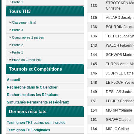
Partie 1
STROECKEN Mar
133
Christine
Tours TH3
135
ALLARD Jocelyn
Classement final
136
BOURDIN Jacque
Partie 3
136
TECHER Jocely
Cumul après 2 parties
Partie 2
143
WALCH Fabienn
Partie 1
144
SCHWOB Marie-C
Étape du Grand Prix
145
TURPIN Anne-Ma
Tournois et Compétitions
146
JOURNEL Cather
Accueil
148
LE FLOCH Yvett
Recherche dans le Calendrier
149
DESLIAS Janick
Recherche dans les Résultats
151
LEGIER Christia
Simultanés Permanents et Fédéraux
154
MORIN Yolande
Derniers résultats
161
GRAFF Claude
Termignon TH2 paires semi-rapide
164
MICLO Céline
Termignon TH3 originales