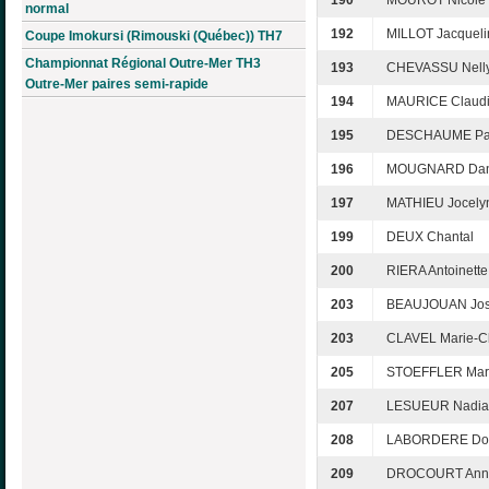
190
MOUROT Nicole
normal
192
MILLOT Jacqueli
Coupe Imokursi (Rimouski (Québec)) TH7
Championnat Régional Outre-Mer TH3
193
CHEVASSU Nell
Outre-Mer paires semi-rapide
194
MAURICE Claud
195
DESCHAUME Pau
196
MOUGNARD Dani
197
MATHIEU Jocely
199
DEUX Chantal
200
RIERA Antoinette
203
BEAUJOUAN Jos
203
CLAVEL Marie-Cl
205
STOEFFLER Mar
207
LESUEUR Nadia
208
LABORDERE Do
209
DROCOURT Ann