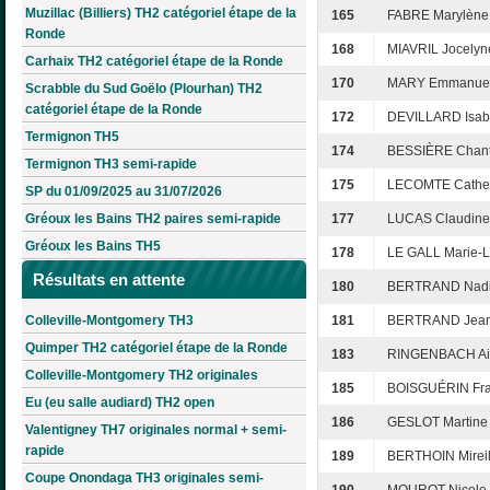
Muzillac (Billiers) TH2 catégoriel étape de la
165
FABRE Marylène
Ronde
168
MIAVRIL Jocelyn
Carhaix TH2 catégoriel étape de la Ronde
170
MARY Emmanuel
Scrabble du Sud Goëlo (Plourhan) TH2
catégoriel étape de la Ronde
172
DEVILLARD Isab
Termignon TH5
174
BESSIÈRE Chant
Termignon TH3 semi-rapide
175
LECOMTE Cathe
SP du 01/09/2025 au 31/07/2026
Gréoux les Bains TH2 paires semi-rapide
177
LUCAS Claudine
Gréoux les Bains TH5
178
LE GALL Marie-L
Résultats en attente
180
BERTRAND Nad
Colleville-Montgomery TH3
181
BERTRAND Jea
Quimper TH2 catégoriel étape de la Ronde
183
RINGENBACH A
Colleville-Montgomery TH2 originales
185
BOISGUÉRIN Fra
Eu (eu salle audiard) TH2 open
186
GESLOT Martine
Valentigney TH7 originales normal + semi-
rapide
189
BERTHOIN Mireil
Coupe Onondaga TH3 originales semi-