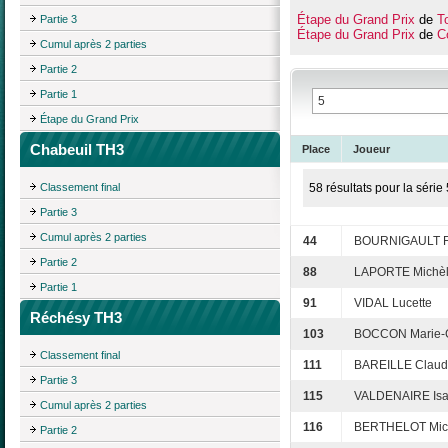
Étape du Grand Prix
de
T
Partie 3
Étape du Grand Prix
de
C
Cumul après 2 parties
Partie 2
Partie 1
Étape du Grand Prix
Chabeuil TH3
Place
Joueur
Classement final
58 résultats pour la série 
Partie 3
Cumul après 2 parties
44
BOURNIGAULT Fr
Partie 2
88
LAPORTE Michè
Partie 1
91
VIDAL Lucette
Réchésy TH3
103
BOCCON Marie-G
Classement final
111
BAREILLE Claud
Partie 3
115
VALDENAIRE Isa
Cumul après 2 parties
116
BERTHELOT Mic
Partie 2