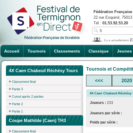
Fédération Française
22 rue Esquirol, 75013
Tél :
01.53.92.53.20
2
Il y a actuellement
Accueil
Tournois
Classements
Classique
Jeunes
Tournois et Compéti
4X Caen Chabeuil Réchésy Tours
<<<
2020
Classement final
Partie 3
4X Caen Chabeuil Réchésy 
Cumul après 2 parties
Joueurs :
233
Partie 2
Partie 1
Joueurs par série :
Coupe Mathilde (Caen) TH3
Poids par série :
Classement final