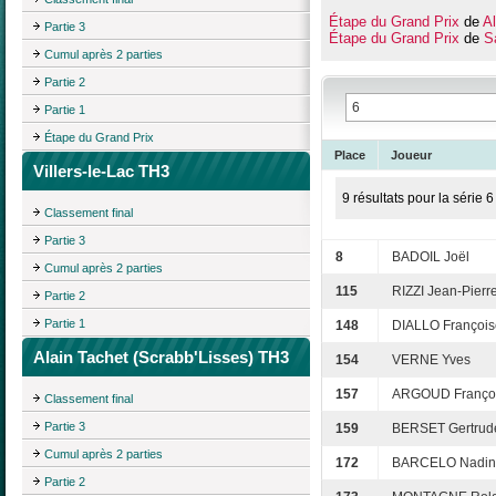
Étape du Grand Prix
de
Al
Partie 3
Étape du Grand Prix
de
Sa
Cumul après 2 parties
Partie 2
Partie 1
Étape du Grand Prix
Place
Joueur
Villers-le-Lac TH3
9 résultats pour la série 6
Classement final
Partie 3
8
BADOIL Joël
Cumul après 2 parties
115
RIZZI Jean-Pierr
Partie 2
Partie 1
148
DIALLO François
Alain Tachet (Scrabb'Lisses) TH3
154
VERNE Yves
157
ARGOUD Franço
Classement final
Partie 3
159
BERSET Gertrud
Cumul après 2 parties
172
BARCELO Nadin
Partie 2