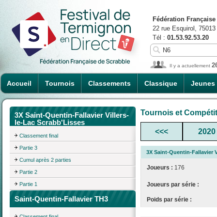
Fédération Française
22 rue Esquirol, 75013
Tél :
01.53.92.53.20
2
Il y a actuellement
Accueil
Tournois
Classements
Classique
Jeunes
Tournois et Compéti
3X Saint-Quentin-Fallavier Villers-
le-Lac Scrabb'Lisses
<<<
2020
Classement final
Partie 3
3X Saint-Quentin-Fallavier V
Cumul après 2 parties
Joueurs :
176
Partie 2
Partie 1
Joueurs par série :
Saint-Quentin-Fallavier TH3
Poids par série :
Classement final