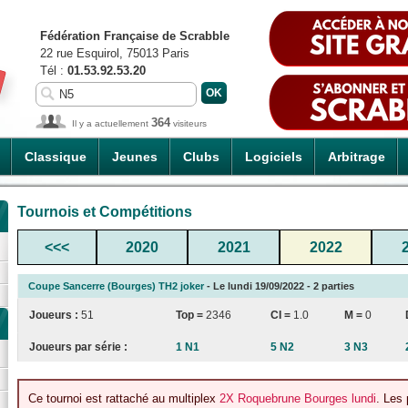
Fédération Française de Scrabble
22 rue Esquirol, 75013 Paris
Tél :
01.53.92.53.20
364
Il y a actuellement
visiteurs
Classique
Jeunes
Clubs
Logiciels
Arbitrage
Tournois et Compétitions
<<<
2020
2021
2022
Coupe Sancerre (Bourges) TH2 joker
- Le lundi 19/09/2022 - 2 parties
Joueurs :
51
Top =
2346
CI
=
1.0
M =
0
Joueurs par série :
1 N1
5 N2
3 N3
Ce tournoi est rattaché au multiplex
2X Roquebrune Bourges lundi
. Les 