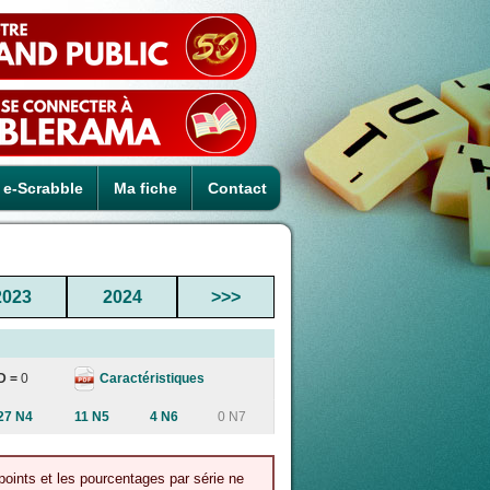
e-Scrabble
Ma fiche
Contact
2023
2024
>>>
Caractéristiques
D =
0
27 N4
11 N5
4 N6
0 N7
points et les pourcentages par série ne