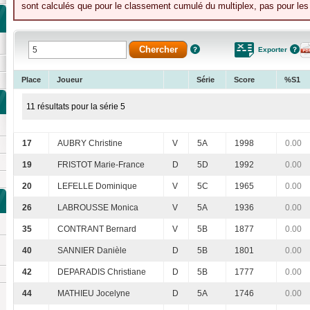
sont calculés que pour le classement cumulé du multiplex, pas pour les 
Exporter
Place
Joueur
Série
Score
%S1
11 résultats pour la série 5
17
AUBRY Christine
V
5A
1998
0.00
19
FRISTOT Marie-France
D
5D
1992
0.00
20
LEFELLE Dominique
V
5C
1965
0.00
26
LABROUSSE Monica
V
5A
1936
0.00
35
CONTRANT Bernard
V
5B
1877
0.00
40
SANNIER Danièle
D
5B
1801
0.00
42
DEPARADIS Christiane
D
5B
1777
0.00
44
MATHIEU Jocelyne
D
5A
1746
0.00