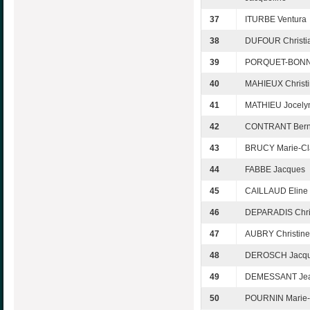
37
ITURBE Ventura
38
DUFOUR Christi
39
PORQUET-BONNIN
40
MAHIEUX Christ
41
MATHIEU Jocely
42
CONTRANT Bern
43
BRUCY Marie-C
44
FABBE Jacques
45
CAILLAUD Eline
46
DEPARADIS Chri
47
AUBRY Christine
48
DEROSCH Jacq
49
DEMESSANT Jea
50
POURNIN Marie-