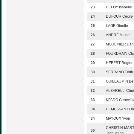
23
DEFOY Isabelle
24
DUFOUR Cécile
25
LAGE Ginette
26
ANDRÉ Michel
27
MOULINIER Dani
28
FOURDRAIN Cha
29
HÉBERT Régine
30
SERRANO Edith
31
GUILLAUMIN Béa
32
ALBARELLI Chris
33
KPADO Geneviè
34
DEMESSANT Do
34
MAYOUX Yvon
CHRISTIN-MART
36
Jacqueline