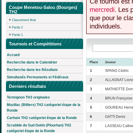
Ce tournoi est 
Coupe Menetou-Salou (Bourges)
mercredi
. Les 
TH2
que pour le cl
Classement final
individuels.
Partie 2
Partie 1
Tournois et Compétitions
Accueil
Recherche dans le Calendrier
Place
Joueur
Recherche dans les Résultats
1
SPANG Cédric
Simultanés Permanents et Fédéraux
2
ALLAGNAT Lione
Derniers résultats
3
MATHIOTTE Dom
Termignon TH3 originales
4
BRUN Françoise
Muzillac (Billiers) TH2 catégoriel étape de la
5
GOUREAU Herv
Ronde
6
GATTI Denis
Carhaix TH2 catégoriel étape de la Ronde
Scrabble du Sud Goëlo (Plourhan) TH2
7
LASSEAU Cather
catégoriel étape de la Ronde