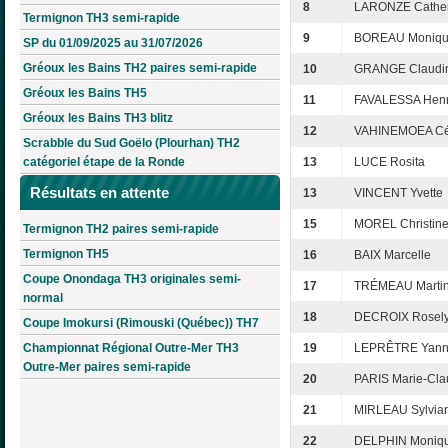
8
LARONZE Cather
Termignon TH3 semi-rapide
9
BOREAU Moniq
SP du 01/09/2025 au 31/07/2026
Gréoux les Bains TH2 paires semi-rapide
10
GRANGE Claudi
Gréoux les Bains TH5
11
FAVALESSA Henri
Gréoux les Bains TH3 blitz
12
VAHINEMOEA Cél
Scrabble du Sud Goëlo (Plourhan) TH2
catégoriel étape de la Ronde
13
LUCE Rosita
Résultats en attente
13
VINCENT Yvette
15
MOREL Christin
Termignon TH2 paires semi-rapide
Termignon TH5
16
BAIX Marcelle
Coupe Onondaga TH3 originales semi-
17
TRÉMEAU Marti
normal
18
DECROIX Rosel
Coupe Imokursi (Rimouski (Québec)) TH7
Championnat Régional Outre-Mer TH3
19
LEPRÊTRE Yann
Outre-Mer paires semi-rapide
20
PARIS Marie-Cl
21
MIRLEAU Sylvia
22
DELPHIN Moniq