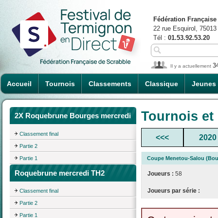
Fédération Française
22 rue Esquirol, 75013
Tél :
01.53.92.53.20
3
Il y a actuellement
Accueil
Tournois
Classements
Classique
Jeunes
Tournois et
2X Roquebrune Bourges mercredi
Classement final
<<<
2020
Partie 2
Partie 1
Coupe Menetou-Salou (Bou
Roquebrune mercredi TH2
Joueurs :
58
Joueurs par série :
Classement final
Partie 2
Partie 1