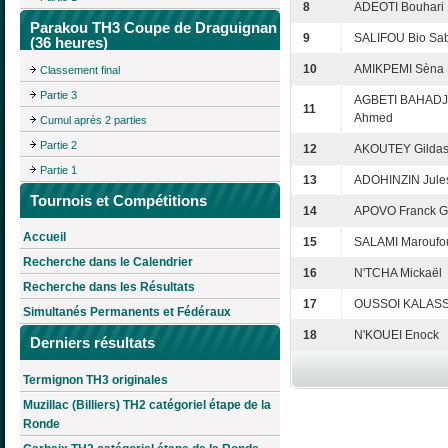
8
ADEOTI Bouhari
Parakou TH3 Coupe de Draguignan
9
SALIFOU Bio Sabi
(36 heures)
10
AMIKPEMI Sèna 
Classement final
Partie 3
AGBETI BAHAD
11
Ahmed
Cumul après 2 parties
Partie 2
12
AKOUTEY Gildas
Partie 1
13
ADOHINZIN Jule
Tournois et Compétitions
14
APOVO Franck G
Accueil
15
SALAMI Maroufo
Recherche dans le Calendrier
16
N'TCHA Mickaël
Recherche dans les Résultats
17
OUSSOI KALASSI 
Simultanés Permanents et Fédéraux
18
N'KOUEI Enock
Derniers résultats
Termignon TH3 originales
Muzillac (Billiers) TH2 catégoriel étape de la
Ronde