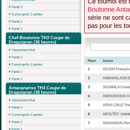
Ce tournoi est 
Partie 3
Boutonne Anta
Cumul après 2 parties
série ne sont 
Partie 2
pas pour les to
Partie 1
Chef-Boutonne TH3 Coupe de
Draguignan (36 heures)
Classement final
Partie 3
Place
Joueur
Cumul après 2 parties
1
ADJOVI François
Partie 2
2
AGBANGLASSI E
Partie 1
3
SOUMALA Coud
Antananarivo TH3 Coupe de
Draguignan (36 heures)
4
AWOUEKOUN Clo
Classement final
5
VERA-CRUZ Thie
Partie 3
6
AKOUTEY Juliett
Cumul après 2 parties
Partie 2
7
SENAHOUN Pier
Partie 1