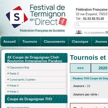
Fédération Française
22 rue Esquirol, 75013
Tél :
01.53.92.53.20
2
Il y a actuellement
Accueil
Tournois
Classements
Classique
Jeunes
Tournois et
4X Coupe de Draguignan Chef-
Boutonne Antananarivo Parakou
Classement final
<<<
2020
Partie 3
Parakou TH3 Coupe de Drag
Cumul après 2 parties
Partie 2
Joueurs :
18
Partie 1
Joueurs par série :
Coupe de Draguignan TH3
Classement final