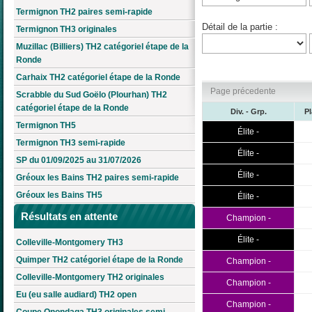
Termignon TH2 paires semi-rapide
Détail de la partie :
Termignon TH3 originales
Muzillac (Billiers) TH2 catégoriel étape de la
Ronde
Carhaix TH2 catégoriel étape de la Ronde
Page précedente
Scrabble du Sud Goëlo (Plourhan) TH2
catégoriel étape de la Ronde
Div. - Grp.
P
Termignon TH5
Élite -
Termignon TH3 semi-rapide
Élite -
SP du 01/09/2025 au 31/07/2026
Élite -
Gréoux les Bains TH2 paires semi-rapide
Gréoux les Bains TH5
Élite -
Résultats en attente
Champion -
Élite -
Colleville-Montgomery TH3
Quimper TH2 catégoriel étape de la Ronde
Champion -
Colleville-Montgomery TH2 originales
Champion -
Eu (eu salle audiard) TH2 open
Champion -
Coupe Onondaga TH3 originales semi-