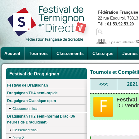
Fédération Française
22 rue Esquirol, 75013
Tél :
01.53.92.53.20
3
Il y a actuellement
Accueil
Tournois
Classements
Classique
Jeunes
Tournois et Compéti
Festival de Draguignan
<<<
2021
Festival de Draguignan
Draguignan TH4 semi-rapide
Festival
Draguignan Classique open
Du vendr
Classement final
Draguignan TH2 semi-normal Drac (36
heures de Draguignan)
Classement final
Partie 2