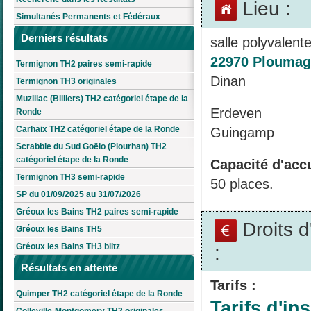
Lieu :
Simultanés Permanents et Fédéraux
Derniers résultats
salle polyvalent
22970 Ploumag
Termignon TH2 paires semi-rapide
Dinan
Termignon TH3 originales
Muzillac (Billiers) TH2 catégoriel étape de la
Erdeven
Ronde
Carhaix TH2 catégoriel étape de la Ronde
Guingamp
Scrabble du Sud Goëlo (Plourhan) TH2
catégoriel étape de la Ronde
Capacité d'accu
Termignon TH3 semi-rapide
50 places.
SP du 01/09/2025 au 31/07/2026
Gréoux les Bains TH2 paires semi-rapide
Droits 
Gréoux les Bains TH5
Gréoux les Bains TH3 blitz
:
Résultats en attente
Tarifs :
Quimper TH2 catégoriel étape de la Ronde
Tarifs d'ins
Colleville-Montgomery TH2 originales