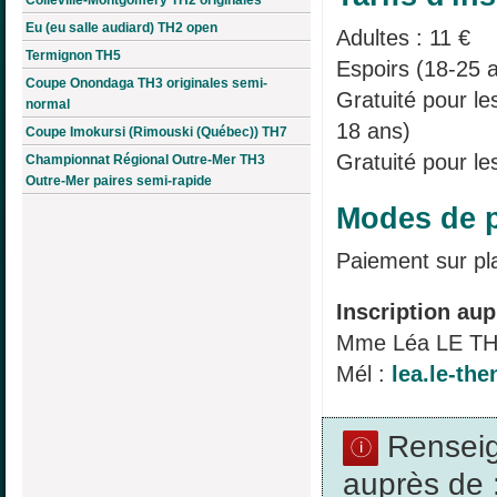
Eu (eu salle audiard) TH2 open
Adultes : 11 €
Termignon TH5
Espoirs (18-25 a
Coupe Onondaga TH3 originales semi-
Gratuité pour l
normal
18 ans)
Coupe Imokursi (Rimouski (Québec)) TH7
Gratuité pour le
Championnat Régional Outre-Mer TH3
Outre-Mer paires semi-rapide
Modes de p
Paiement sur pl
Inscription aup
Mme Léa LE T
Mél :
lea.le-th
Rensei
auprès de 