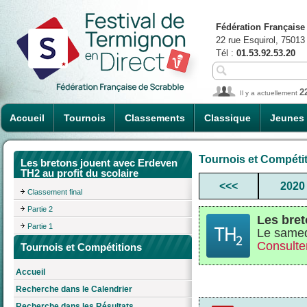
Fédération Française
22 rue Esquirol, 75013
Tél :
01.53.92.53.20
2
Il y a actuellement
Accueil
Tournois
Classements
Classique
Jeunes
Tournois et Compéti
Les bretons jouent avec Erdeven
TH2 au profit du scolaire
<<<
2020
Classement final
Partie 2
Les bret
Partie 1
Le samed
Consulter
Tournois et Compétitions
Accueil
Recherche dans le Calendrier
Recherche dans les Résultats