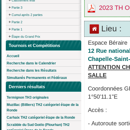
Classement final
2023 TH O
Partie 3
Cumul après 2 parties
Partie 2
Lieu :
Partie 1
Étape du Grand Prix
Espace Béraire
Tournois et Compétitions
12 Rue nationa
Accueil
Chapelle-Saint
Recherche dans le Calendrier
ATTENTION C
Recherche dans les Résultats
SALLE
Simultanés Permanents et Fédéraux
Derniers résultats
Coordonnées GP
1°50'11.1"E
Termignon TH3 originales
Muzillac (Billiers) TH2 catégoriel étape de la
Accès :
Ronde
Carhaix TH2 catégoriel étape de la Ronde
- Autoroute sort
Scrabble du Sud Goëlo (Plourhan) TH2