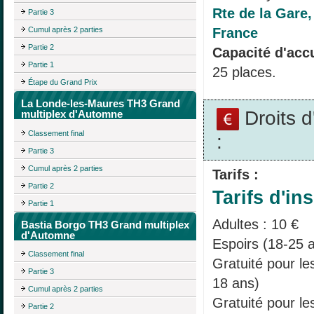
Rte de la Gare
Partie 3
France
Cumul après 2 parties
Partie 2
Capacité d'accu
Partie 1
25 places.
Étape du Grand Prix
La Londe-les-Maures TH3 Grand
Droits 
multiplex d'Automne
Classement final
:
Partie 3
Cumul après 2 parties
Tarifs :
Partie 2
Tarifs d'ins
Partie 1
Adultes : 10 €
Bastia Borgo TH3 Grand multiplex
d'Automne
Espoirs (18-25 a
Classement final
Gratuité pour l
Partie 3
18 ans)
Cumul après 2 parties
Gratuité pour le
Partie 2