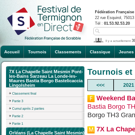
Fédération Française
22 rue Esquirol, 75013
Tél :
01.53.92.53.20
3
Il y a actuellement
Accueil
Tournois
Classements
Classique
Jeunes
Tournois et
7X La Chapelle Saint Mesmin Pont-
les-Bains Sarzeau La Londe-les-
Maures Bastia Borgo Bastelicaccia
<<<
2021
Lingolsheim
Classement final
Weekend Ba
Partie 3
Bastia Borgo TH
Cumul après 2 parties
Borgo TH3 Gran
Partie 2
Partie 1
7X La Chape
Orléans (La Chapelle Saint Mesmin)