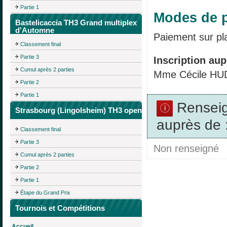
Partie 1
Modes de p
Bastelicaccia TH3 Grand multiplex
d'Automne
Paiement sur pl
Classement final
Partie 3
Inscription aup
Cumul après 2 parties
Mme Cécile H
Partie 2
Partie 1
Rensei
Strasbourg (Lingolsheim) TH3 open
auprès de 
Classement final
Partie 3
Non renseigné
Cumul après 2 parties
Partie 2
Partie 1
Étape du Grand Prix
Tournois et Compétitions
Accueil