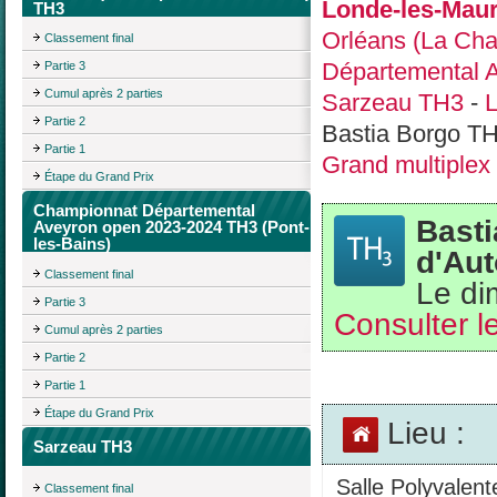
Londe-les-Maur
TH3
Orléans (La Cha
Classement final
Départemental A
Partie 3
Cumul après 2 parties
Sarzeau TH3
-
L
Partie 2
Bastia Borgo TH
Partie 1
Grand multiplex
Étape du Grand Prix
Championnat Départemental
Basti
Aveyron open 2023-2024 TH3 (Pont-
les-Bains)
d'Au
Classement final
Le di
Partie 3
Consulter le
Cumul après 2 parties
Partie 2
Partie 1
Étape du Grand Prix
Lieu :
Sarzeau TH3
Salle Polyvalent
Classement final