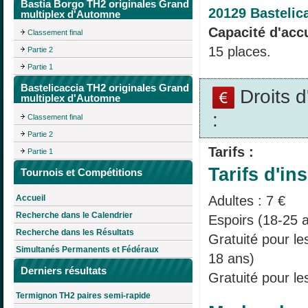
Bastia Borgo TH2 originales Grand
20129 Bastelic
multiplex d'Automne
Capacité d'accu
Classement final
15 places.
Partie 2
Partie 1
Bastelicaccia TH2 originales Grand
Droits 
multiplex d'Automne
:
Classement final
Partie 2
Tarifs :
Partie 1
Tarifs d'ins
Tournois et Compétitions
Accueil
Adultes : 7 €
Recherche dans le Calendrier
Espoirs (18-25 a
Recherche dans les Résultats
Gratuité pour l
Simultanés Permanents et Fédéraux
18 ans)
Derniers résultats
Gratuité pour le
Termignon TH2 paires semi-rapide