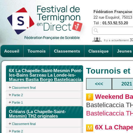
Fédération Française
22 rue Esquirol, 75013
Tél :
01.53.92.53.20
3
Il y a actuellement
Accueil
Tournois
Classements
Classique
Jeunes
Tournois et
6X La Chapelle-Saint-Mesmin Pont-
les-Bains Sarzeau La Londe-les-
Maures Bastia Borgo Bastelicaccia
<<<
2021
Classement final
Weekend Bas
Partie 2
Partie 1
Bastelicaccia T
Orléans (La Chapelle-Saint-
Bastelicaccia T
Mesmin) TH2 originales
Classement final
6X La Chape
Partie 2