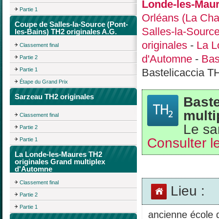
Londe-les-Maur
Partie 1
Orléans (La Cha
Coupe de Salles-la-Source (Pont-
Salles-la-Source
les-Bains) TH2 originales A.G.
originales
-
La L
Classement final
d'Automne
-
Bas
Partie 2
Partie 1
Bastelicaccia T
Étape du Grand Prix
Sarzeau TH2 originales
Baste
multi
Classement final
Le sa
Partie 2
Consulter le
Partie 1
La Londe-les-Maures TH2
originales Grand multiplex
d'Automne
Classement final
Lieu :
Partie 2
Partie 1
ancienne école 