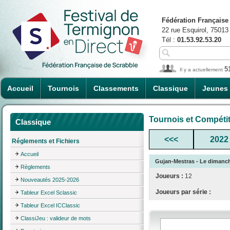
Fédération Française
22 rue Esquirol, 75013
Tél :
01.53.92.53.20
5
Il y a actuellement
Accueil
Tournois
Classements
Classique
Jeunes
Tournois et Compéti
Classique
<<<
2022
Réglements et Fichiers
Accueil
Gujan-Mestras - Le dimanch
Règlements
Joueurs :
12
Nouveautés 2025-2026
Joueurs par série :
Tableur Excel Sclassic
Tableur Excel ICClassic
ClassiJeu : valideur de mots