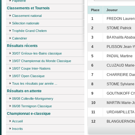
Papeterie
Classements et Tournois
Place
Joueur
Classement national
1
FREDON Lauren
Sélection nationale
2
STOME Patrick
Trophée Grand Chelem
3
BA Khalifa Ababa
Calendrier
Résultats récents
4
PLISSON Jean-Y
30/07 Gréoux-les-Bains classique
5
PADIAL Martine
19/07 Championnat du Monde Classique
6
CLUZAUD Marie-
18/07 Coupe Inter-Nations
7
CHARREIRE Dan
18/07 Open Classique
Tous les résultats par année ...
8
STOME Sylviane
Résultats en attente
9
GOUTNIKOFF Ch
08/08 Colleville-Montgomery
10
MARTIN Marie-J
06/08 Termignon Classique
11
URDAMPILLETA 
Championnat e-classique
Accueil
12
BLANGUERNON C
Inscrits