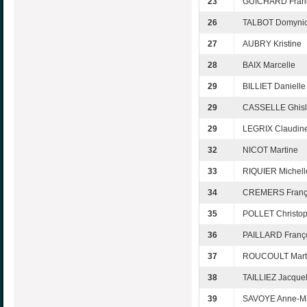
23
GUICHARD Fran
26
TALBOT Domyni
27
AUBRY Kristine
28
BAIX Marcelle
29
BILLIET Danielle
29
CASSELLE Ghisl
29
LEGRIX Claudin
32
NICOT Martine
33
RIQUIER Michell
34
CREMERS Franç
35
POLLET Christo
36
PAILLARD Franç
37
ROUCOULT Mart
38
TAILLIEZ Jacque
39
SAVOYE Anne-Ma