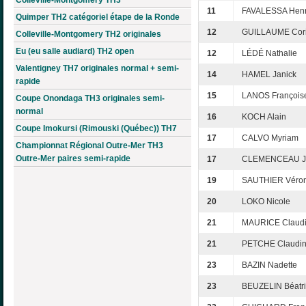
11
FAVALESSA Henri
Quimper TH2 catégoriel étape de la Ronde
12
GUILLAUME Cor
Colleville-Montgomery TH2 originales
Eu (eu salle audiard) TH2 open
12
LÉDÉ Nathalie
Valentigney TH7 originales normal + semi-
14
HAMEL Janick
rapide
15
LANOS François
Coupe Onondaga TH3 originales semi-
normal
16
KOCH Alain
Coupe Imokursi (Rimouski (Québec)) TH7
17
CALVO Myriam
Championnat Régional Outre-Mer TH3
Outre-Mer paires semi-rapide
17
CLEMENCEAU Je
19
SAUTHIER Véro
20
LOKO Nicole
21
MAURICE Claud
21
PETCHE Claudi
23
BAZIN Nadette
23
BEUZELIN Béatr