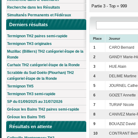
Partie 3 - Top = 999
Recherche dans les Résultats
Simultanés Permanents et Fédéraux
Derniers résultats
Termignon TH2 paires semi-rapide
Place
Joueur
Termignon TH3 originales
1
CARO Bernard
Muzillac (Billiers) TH2 catégoriel étape de la
2
GANDY Marie-H
Ronde
Carhaix TH2 catégoriel étape de la Ronde
3
HUE Alain
Scrabble du Sud Goëlo (Plourhan) TH2
4
DELIME Martine
catégoriel étape de la Ronde
5
JOURNEL Cather
Termignon TH5
Termignon TH3 semi-rapide
6
GOIZET Annette
SP du 01/09/2025 au 31/07/2026
7
TURIAF Nicole
Gréoux les Bains TH2 paires semi-rapide
8
CANIVEZ Marie-F
Gréoux les Bains TH5
9
BOUAZIZ David
Résultats en attente
10
CONTRANT Bern
Colleville-Montgomery TH3