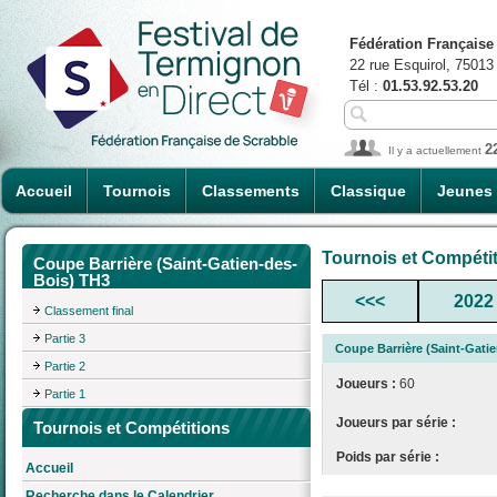
Fédération Française
22 rue Esquirol, 75013
Tél :
01.53.92.53.20
2
Il y a actuellement
Accueil
Tournois
Classements
Classique
Jeunes
Tournois et Compéti
Coupe Barrière (Saint-Gatien-des-
Bois) TH3
<<<
2022
Classement final
Partie 3
Coupe Barrière (Saint-Gati
Partie 2
Joueurs :
60
Partie 1
Joueurs par série :
Tournois et Compétitions
Poids par série :
Accueil
Recherche dans le Calendrier