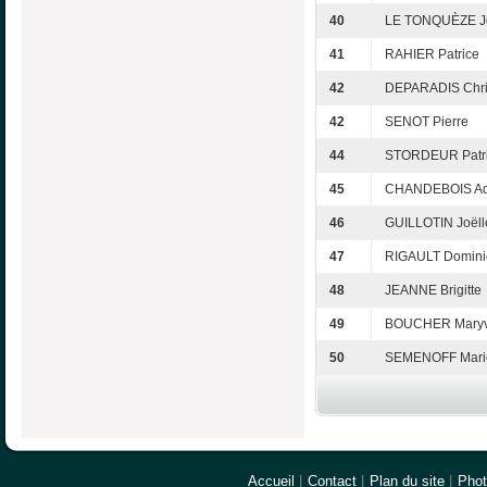
40
LE TONQUÈZE Jo
41
RAHIER Patrice
42
DEPARADIS Chri
42
SENOT Pierre
44
STORDEUR Patri
45
CHANDEBOIS Ad
46
GUILLOTIN Joëll
47
RIGAULT Domini
48
JEANNE Brigitte
49
BOUCHER Mary
50
SEMENOFF Mari
Accueil
|
Contact
|
Plan du site
|
Pho