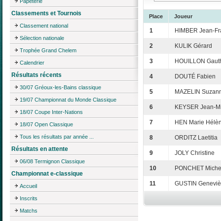
Papeterie
Classements et Tournois
Place
Joueur
Classement national
1
HIMBER Jean-Fr
Sélection nationale
2
KULIK Gérard
Trophée Grand Chelem
3
HOUILLON Gauth
Calendrier
Résultats récents
4
DOUTÉ Fabien
30/07 Gréoux-les-Bains classique
5
MAZELIN Suzan
19/07 Championnat du Monde Classique
6
KEYSER Jean-Mi
18/07 Coupe Inter-Nations
7
HEN Marie Hélè
18/07 Open Classique
Tous les résultats par année ...
8
ORDITZ Laetitia
Résultats en attente
9
JOLY Christine
06/08 Termignon Classique
10
PONCHET Miche
Championnat e-classique
11
GUSTIN Geneviè
Accueil
Inscrits
Matchs