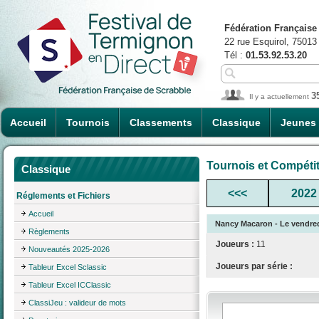
Fédération Française
22 rue Esquirol, 75013
Tél :
01.53.92.53.20
3
Il y a actuellement
Accueil
Tournois
Classements
Classique
Jeunes
Tournois et Compéti
Classique
<<<
2022
Réglements et Fichiers
Accueil
Nancy Macaron - Le vendred
Règlements
Joueurs :
11
Nouveautés 2025-2026
Joueurs par série :
Tableur Excel Sclassic
Tableur Excel ICClassic
ClassiJeu : valideur de mots