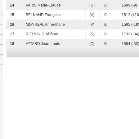
14
PARIS Marie-Claude
(D)
B
1699 (-9)
15
BELNAND Françoise
(V)
C
1512 (+16
16
MONREAL Anne-Marie
(V)
B
1585 (-19
17
REYNAUD Jérôme
(S)
B
1732 (-34
18
ATTARD Jean-Louis
(D)
B
1554 (-33