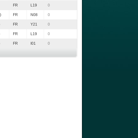
FR
L19
0
)
FR
N08
0
)
FR
Y21
0
)
FR
L19
0
)
FR
I01
0