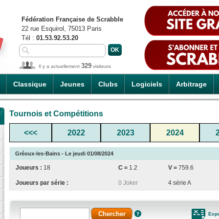
Fédération Française de Scrabble
22 rue Esquirol, 75013 Paris
Tél :
01.53.92.53.20
329
Il y a actuellement
visiteurs
Classique
Jeunes
Clubs
Logiciels
Arbitrage
Tournois et Compétitions
<<<
2022
2023
2024
Gréoux-les-Bains - Le jeudi 01/08/2024
Joueurs :
18
C =
1.2
V =
759.6
Joueurs par série :
0 Joker
4 série A
Expo