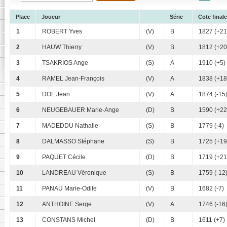
Place
Joueur
Série
Cote finale
1
ROBERT Yves
(V)
B
1827 (+21
2
HAUW Thierry
(V)
B
1812 (+20
3
TSAKRIOS Ange
(S)
A
1910 (+5)
4
RAMEL Jean-François
(V)
A
1838 (+18
5
DOL Jean
(V)
A
1874 (-15
6
NEUGEBAUER Marie-Ange
(D)
B
1590 (+22
7
MADEDDU Nathalie
(S)
B
1779 (-4)
8
DALMASSO Stéphane
(S)
B
1725 (+19
9
PAQUET Cécile
(D)
B
1719 (+21
10
LANDREAU Véronique
(S)
B
1759 (-12
11
PANAU Marie-Odile
(V)
B
1682 (-7)
12
ANTHOINE Serge
(V)
A
1746 (-16
13
CONSTANS Michel
(D)
B
1611 (+7)