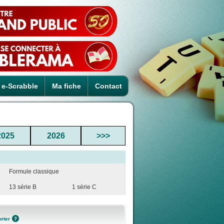
e-Scrabble
Ma fiche
Contact
2025
2026
>>>
Formule classique
13 série B
1 série C
rter