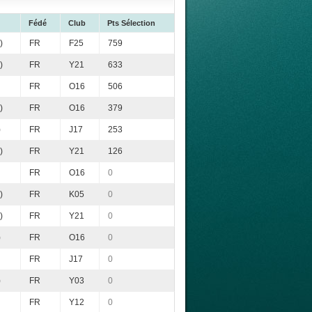
Fédé
Club
Pts Sélection
)
FR
F25
759
)
FR
Y21
633
FR
O16
506
)
FR
O16
379
)
FR
J17
253
)
FR
Y21
126
FR
O16
0
)
FR
K05
0
)
FR
Y21
0
)
FR
O16
0
FR
J17
0
)
FR
Y03
0
FR
Y12
0