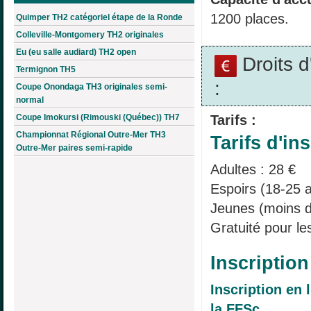
1200 places.
Quimper TH2 catégoriel étape de la Ronde
Colleville-Montgomery TH2 originales
Eu (eu salle audiard) TH2 open
Droits 
Termignon TH5
:
Coupe Onondaga TH3 originales semi-
normal
Coupe Imokursi (Rimouski (Québec)) TH7
Tarifs :
Championnat Régional Outre-Mer TH3
Tarifs d'ins
Outre-Mer paires semi-rapide
Adultes : 28 €
Espoirs (18-25 a
Jeunes (moins d
Gratuité pour le
Inscription
Inscription en l
la FFSc