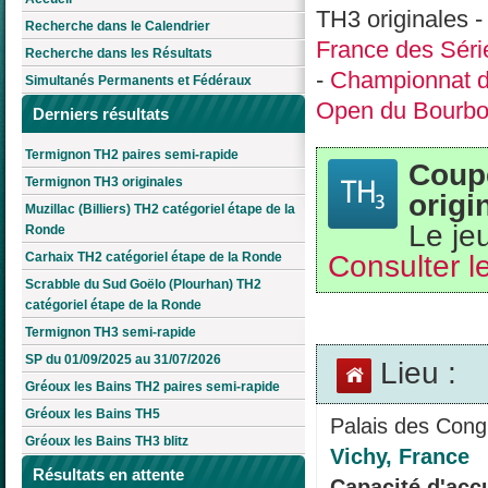
TH3 originales 
Recherche dans le Calendrier
France des Séri
Recherche dans les Résultats
-
Championnat d
Simultanés Permanents et Fédéraux
Open du Bourbo
Derniers résultats
Termignon TH2 paires semi-rapide
Coup
Termignon TH3 originales
origi
Muzillac (Billiers) TH2 catégoriel étape de la
Le je
Ronde
Consulter le
Carhaix TH2 catégoriel étape de la Ronde
Scrabble du Sud Goëlo (Plourhan) TH2
catégoriel étape de la Ronde
Termignon TH3 semi-rapide
SP du 01/09/2025 au 31/07/2026
Lieu :
Gréoux les Bains TH2 paires semi-rapide
Gréoux les Bains TH5
Palais des Cong
Gréoux les Bains TH3 blitz
Vichy, France
Résultats en attente
Capacité d'accu