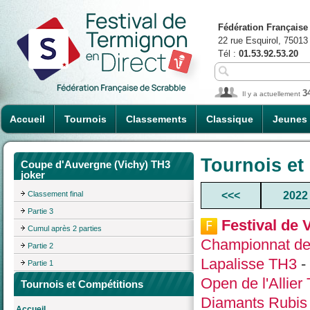
Fédération Française
22 rue Esquirol, 75013
Tél :
01.53.92.53.20
3
Il y a actuellement
Accueil
Tournois
Classements
Classique
Jeunes
Tournois et
Coupe d'Auvergne (Vichy) TH3
joker
Classement final
<<<
2022
Partie 3
Festival de 
Cumul après 2 parties
Championnat de
Partie 2
Lapalisse TH3
-
Partie 1
Open de l'Allie
Tournois et Compétitions
Diamants Rubis
Accueil