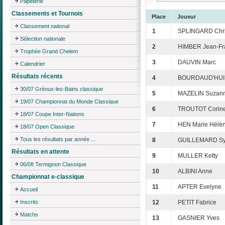
Papeterie
Classements et Tournois
Place
Joueur
Classement national
1
SPLINGARD Chri
Sélection nationale
2
HIMBER Jean-Fr
Trophée Grand Chelem
3
DAUVIN Marc
Calendrier
Résultats récents
4
BOURDAUD'HUI 
30/07 Gréoux-les-Bains classique
5
MAZELIN Suzan
19/07 Championnat du Monde Classique
6
TROUTOT Corin
18/07 Coupe Inter-Nations
7
HEN Marie Hélè
18/07 Open Classique
Tous les résultats par année ...
8
GUILLEMARD Sy
Résultats en attente
9
MULLER Ketty
06/08 Termignon Classique
10
ALBINI Anne
Championnat e-classique
11
APTER Evelyne
Accueil
Inscrits
12
PETIT Fabrice
Matchs
13
GASNIER Yves