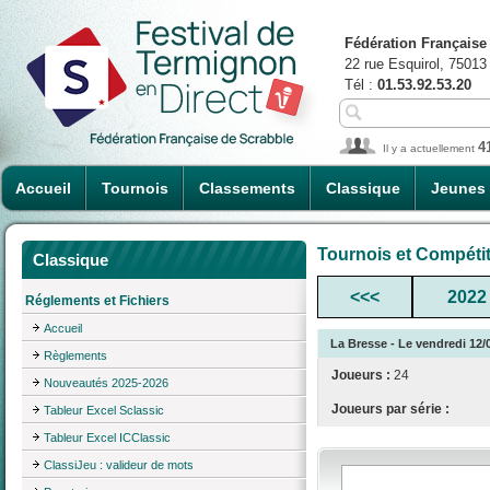
Fédération Française
22 rue Esquirol, 75013
Tél :
01.53.92.53.20
4
Il y a actuellement
Accueil
Tournois
Classements
Classique
Jeunes
Tournois et Compéti
Classique
<<<
2022
Réglements et Fichiers
Accueil
La Bresse - Le vendredi 12/
Règlements
Joueurs :
24
Nouveautés 2025-2026
Joueurs par série :
Tableur Excel Sclassic
Tableur Excel ICClassic
ClassiJeu : valideur de mots