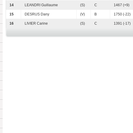
14
LEANDRI Guillaume
(S)
C
1467 (+9)
15
DESRUS Dany
(V)
B
1750 (-22)
16
LIVIER Carine
(S)
C
1391 (-17)