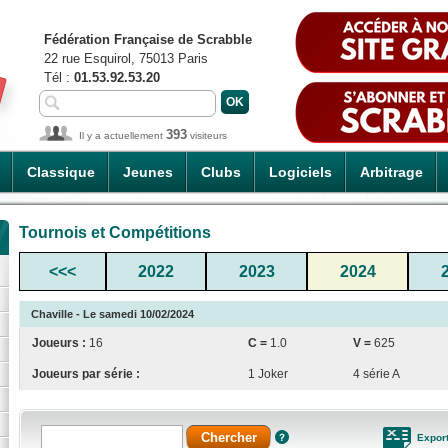
Fédération Française de Scrabble
22 rue Esquirol, 75013 Paris
Tél :
01.53.92.53.20
393
Il y a actuellement
visiteurs
Classique
Jeunes
Clubs
Logiciels
Arbitrage
Tournois et Compétitions
<<<
2022
2023
2024
Chaville - Le samedi 10/02/2024
Joueurs :
16
C =
1.0
V =
625
Joueurs par série :
1 Joker
4 série A
Expor