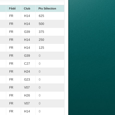
Fédé
Club
Pts Sélection
FR
H14
625
FR
H14
500
FR
G39
375
FR
H14
250
FR
H14
125
FR
G39
0
FR
C27
0
FR
H24
0
FR
G23
0
FR
V07
0
FR
H26
0
FR
V07
0
FR
H14
0