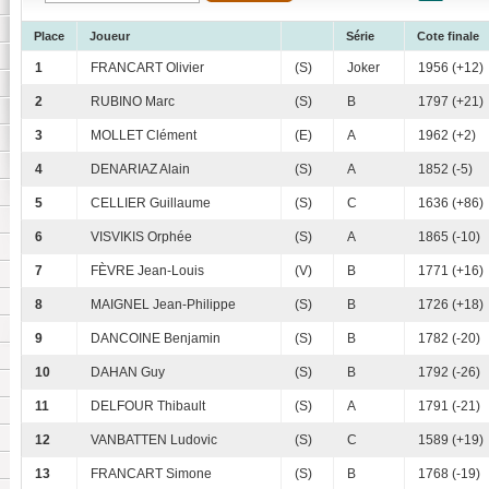
Place
Joueur
Série
Cote finale
1
FRANCART Olivier
(S)
Joker
1956 (+12)
2
RUBINO Marc
(S)
B
1797 (+21)
3
MOLLET Clément
(E)
A
1962 (+2)
4
DENARIAZ Alain
(S)
A
1852 (-5)
5
CELLIER Guillaume
(S)
C
1636 (+86)
6
VISVIKIS Orphée
(S)
A
1865 (-10)
7
FÈVRE Jean-Louis
(V)
B
1771 (+16)
8
MAIGNEL Jean-Philippe
(S)
B
1726 (+18)
9
DANCOINE Benjamin
(S)
B
1782 (-20)
10
DAHAN Guy
(S)
B
1792 (-26)
11
DELFOUR Thibault
(S)
A
1791 (-21)
12
VANBATTEN Ludovic
(S)
C
1589 (+19)
13
FRANCART Simone
(S)
B
1768 (-19)