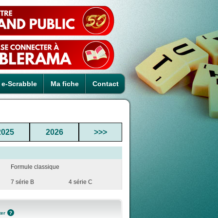
e-Scrabble
Ma fiche
Contact
2025
2026
>>>
Formule classique
7 série B
4 série C
ter