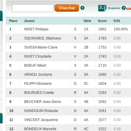
Exporter
Place
Joueur
Série
Score
%S1
1
NIVET Philippe
S
1A
1862
100.00%
2
SQUINABOL Stéphane
S
3A
1783
0.00
3
SUISSA Marie-Claire
V
2B
1753
0.00
4
NIVET Chrystelle
V
2A
1743
0.00
5
BOEUF Albert
S
3A
1710
0.00
6
ARNOU Jocelyne
S
3A
1680
0.00
7
FILIPPI Ghislaine
D
5C
1604
0.00
8
BOURGÈS Colette
R
4A
1593
0.00
9
BEUCHER Jean-Denis
S
4B
1592
0.00
10
GONDOUIN Rolande
D
4A
1591
0.00
11
VINCENT Jacqueline
D
4A
1577
0.00
12
BONDEUX Marcelle
R
4C
1522
0.00