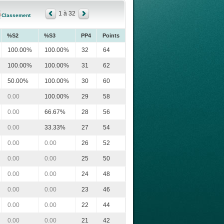
1 à 32
Classement
%S2
%S3
PP4
Points
100.00%
100.00%
32
64
100.00%
100.00%
31
62
50.00%
100.00%
30
60
0.00
100.00%
29
58
0.00
66.67%
28
56
0.00
33.33%
27
54
0.00
0.00
26
52
0.00
0.00
25
50
0.00
0.00
24
48
0.00
0.00
23
46
0.00
0.00
22
44
0.00
0.00
21
42