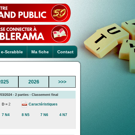
e-Scrabble
Ma fiche
Contact
2025
2026
>>>
03/2024 - 2 parties - Classement final
Caractéristiques
D =
2
7 N4
8 N5
7 N6
4 N7