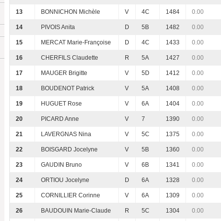
13
BONNICHON Michèle
V
4C
1484
0.00
14
PIVOIS Anita
D
5B
1482
0.00
15
MERCAT Marie-Françoise
D
4C
1433
0.00
16
CHERFILS Claudette
R
5A
1427
0.00
17
MAUGER Brigitte
V
5D
1412
0.00
18
BOUDENOT Patrick
V
5A
1408
0.00
19
HUGUET Rose
V
6A
1404
0.00
20
PICARD Anne
V
7
1390
0.00
21
LAVERGNAS Nina
V
5C
1375
0.00
22
BOISGARD Jocelyne
V
5B
1360
0.00
23
GAUDIN Bruno
V
6B
1341
0.00
24
ORTIOU Jocelyne
D
6A
1328
0.00
25
CORNILLIER Corinne
V
6A
1309
0.00
26
BAUDOUIN Marie-Claude
R
5C
1304
0.00