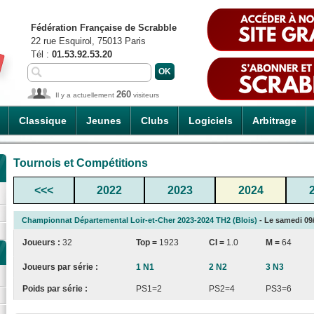
Fédération Française de Scrabble
22 rue Esquirol, 75013 Paris
Tél :
01.53.92.53.20
260
Il y a actuellement
visiteurs
Classique
Jeunes
Clubs
Logiciels
Arbitrage
Tournois et Compétitions
<<<
2022
2023
2024
Championnat Départemental Loir-et-Cher 2023-2024 TH2 (Blois)
- Le samedi 09/
Joueurs :
32
Top =
1923
CI
=
1.0
M =
64
Joueurs par série :
1 N1
2 N2
3 N3
Poids par série :
PS1=2
PS2=4
PS3=6