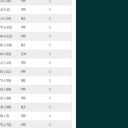
4 (-26)
FR
0
0 (+2)
FR
0
3 (-24)
BJ
0
5 (+22)
FR
0
4 (+12)
FR
0
5 (+18)
BJ
0
4 (-32)
CH
0
2 (-13)
FR
0
3 (-21)
FR
0
3 (-39)
BE
0
3 (-39)
FR
0
2 (-39)
FR
0
8 (-58)
BJ
0
9 (-3)
FR
0
5 (-70)
FR
0