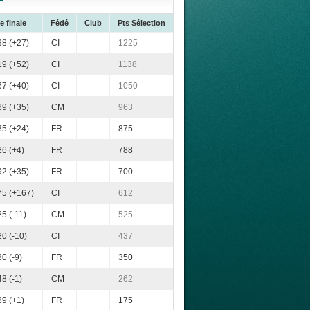
e finale
Fédé
Club
Pts Sélection
8 (+27)
CI
1225
9 (+52)
CI
1138
7 (+40)
CI
1050
9 (+35)
CM
963
5 (+24)
FR
875
6 (+4)
FR
788
2 (+35)
FR
700
75 (+167)
CI
612
5 (-11)
CM
525
0 (-10)
CI
437
0 (-9)
FR
350
8 (-1)
CM
262
9 (+1)
FR
175