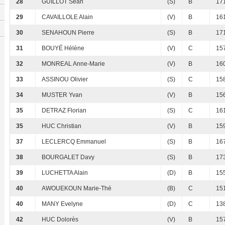
28
GUILLOT Sean
(S)
B
171
29
CAVAILLOLE Alain
(V)
B
161
30
SENAHOUN Pierre
(S)
B
171
31
BOUYÉ Hélène
(V)
C
157
32
MONREAL Anne-Marie
(V)
B
160
33
ASSINOU Olivier
(S)
C
158
34
MUSTER Yvan
(V)
B
156
35
DETRAZ Florian
(S)
C
161
35
HUC Christian
(V)
B
159
37
LECLERCQ Emmanuel
(S)
B
167
38
BOURGALET Davy
(S)
B
173
39
LUCHETTA Alain
(D)
B
155
40
AWOUEKOUN Marie-Thé
(B)
C
151
40
MANY Evelyne
(D)
C
138
42
HUC Dolorès
(V)
B
157