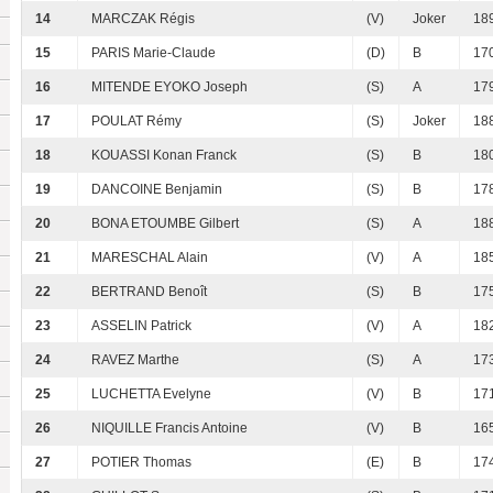
14
MARCZAK Régis
(V)
Joker
189
15
PARIS Marie-Claude
(D)
B
170
16
MITENDE EYOKO Joseph
(S)
A
179
17
POULAT Rémy
(S)
Joker
188
18
KOUASSI Konan Franck
(S)
B
180
19
DANCOINE Benjamin
(S)
B
178
20
BONA ETOUMBE Gilbert
(S)
A
188
21
MARESCHAL Alain
(V)
A
185
22
BERTRAND Benoît
(S)
B
175
23
ASSELIN Patrick
(V)
A
182
24
RAVEZ Marthe
(S)
A
173
25
LUCHETTA Evelyne
(V)
B
171
26
NIQUILLE Francis Antoine
(V)
B
165
27
POTIER Thomas
(E)
B
174