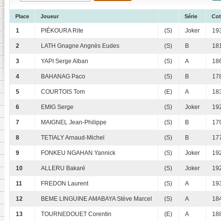
Place
Joueur
Série
Cot
1
PIÉKOURA Rite
(S)
Joker
193
2
LATH Gnagne Angnès Eudes
(S)
B
181
3
YAPI Serge Alban
(S)
A
186
4
BAHANAG Paco
(S)
B
178
5
COURTOIS Tom
(E)
A
183
6
EMIG Serge
(S)
Joker
192
7
MAIGNEL Jean-Philippe
(S)
B
179
8
TETIALY Arnaud-Michel
(S)
B
17
9
FONKEU NGAHAN Yannick
(S)
Joker
192
10
ALLERU Bakaré
(S)
Joker
192
11
FREDON Laurent
(S)
A
193
12
BEME LINGUINE AMABAYA Stève Marcel
(S)
A
184
13
TOURNEDOUET Corentin
(E)
A
188