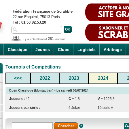
Fédération Française de Scrabble
22 rue Esquirol, 75013 Paris
Tél :
01.53.92.53.20
281
Il y a actuellement
visiteurs
Classique
Jeunes
Clubs
Logiciels
Arbitrage
Tournois et Compétitions
<<<
2022
2023
2024
Open Classique (Montauban) - Le samedi 06/07/2024
Joueurs :
42
C =
1.8
V =
1225.8
Joueurs par série :
6 Joker
10 série A