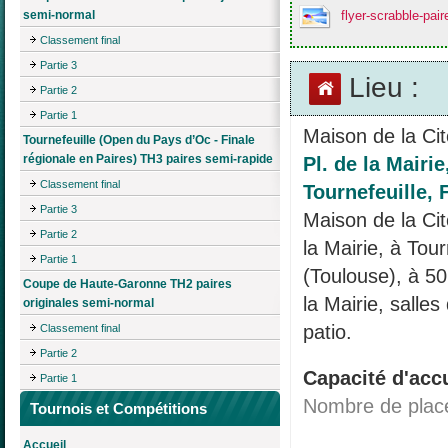
semi-normal
flyer-scrabble-pair
Classement final
Partie 3
Lieu :
Partie 2
Partie 1
Maison de la Ci
Tournefeuille (Open du Pays d’Oc - Finale
régionale en Paires) TH3 paires semi-rapide
Pl. de la Mairie
Classement final
Tournefeuille, 
Partie 3
Maison de la Ci
Partie 2
la Mairie, à Tour
Partie 1
(Toulouse), à 50
Coupe de Haute-Garonne TH2 paires
la Mairie, salle
originales semi-normal
patio.
Classement final
Partie 2
Capacité d'accu
Partie 1
Nombre de plac
Tournois et Compétitions
Accueil