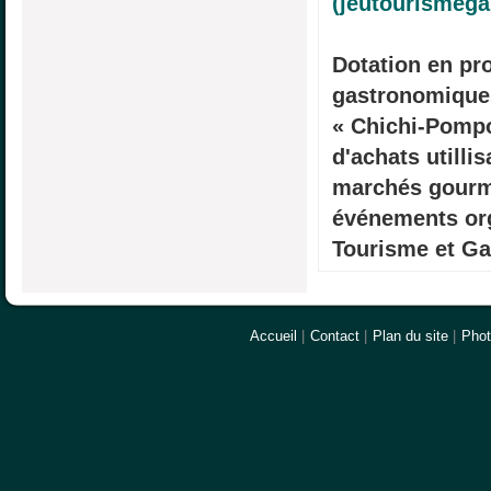
(jeutourismeg
Dotation en pr
gastronomiques
« Chichi-Pomp
d'achats utillis
marchés gour
événements org
Tourisme et G
Accueil
|
Contact
|
Plan du site
|
Pho