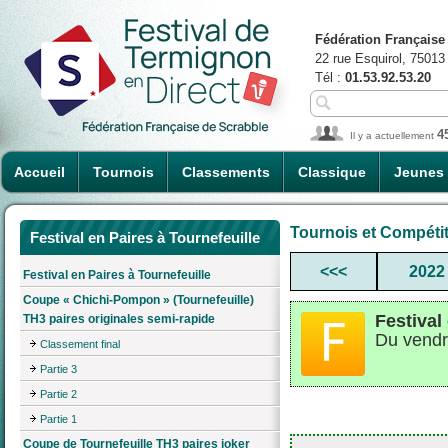
Fédération Française
22 rue Esquirol, 75013
Tél :
01.53.92.53.20
4
Il y a actuellement
Accueil
Tournois
Classements
Classique
Jeunes
Tournois et Compéti
Festival en Paires à Tournefeuille
<<<
2022
Festival en Paires à Tournefeuille
Coupe « Chichi-Pompon » (Tournefeuille)
Festival
TH3 paires originales semi-rapide
Du vendr
Classement final
Partie 3
Partie 2
Partie 1
Coupe de Tournefeuille TH3 paires joker