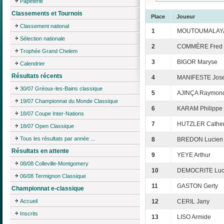
Papeterie
Classements et Tournois
Place
Joueur
Classement national
1
MOUTOUMALAYA
Sélection nationale
2
COMMÈRE Fred
Trophée Grand Chelem
3
BIGOR Maryse
Calendrier
Résultats récents
4
MANIFESTE Jos
30/07 Gréoux-les-Bains classique
5
AJINÇA Raymon
19/07 Championnat du Monde Classique
6
KARAM Philippe
18/07 Coupe Inter-Nations
7
HUTZLER Cather
18/07 Open Classique
Tous les résultats par année ...
8
BREDON Lucien
Résultats en attente
9
YEYE Arthur
08/08 Colleville-Montgomery
10
DEMOCRITE Luc
06/08 Termignon Classique
11
GASTON Gerty
Championnat e-classique
Accueil
12
CERIL Jany
Inscrits
13
LISO Armide