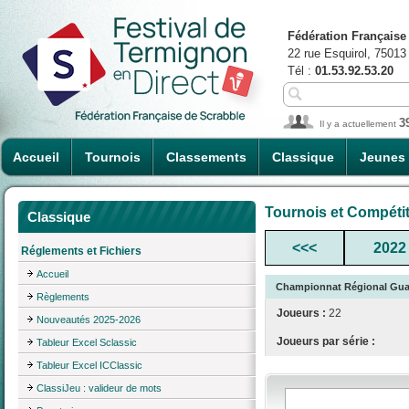
Fédération Française
22 rue Esquirol, 75013
Tél :
01.53.92.53.20
3
Il y a actuellement
Accueil
Tournois
Classements
Classique
Jeunes
Tournois et Compéti
Classique
<<<
2022
Réglements et Fichiers
Accueil
Championnat Régional Guad
Règlements
Joueurs :
22
Nouveautés 2025-2026
Joueurs par série :
Tableur Excel Sclassic
Tableur Excel ICClassic
ClassiJeu : valideur de mots