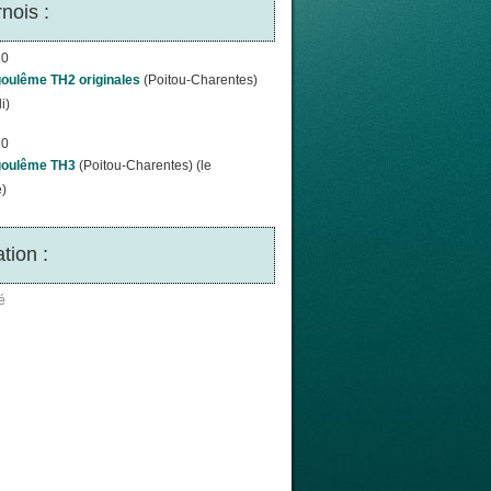
nois :
10
oulême TH2 originales
(Poitou-Charentes)
i)
10
oulême TH3
(Poitou-Charentes) (le
)
tion :
é