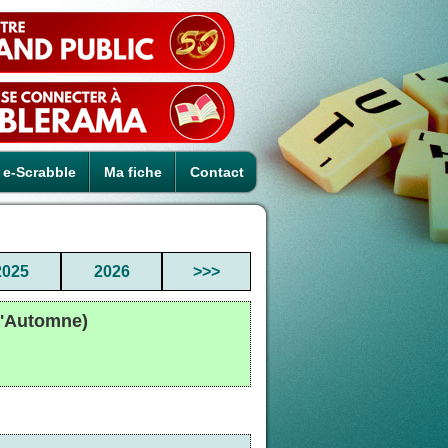
e-Scrabble
Ma fiche
Contact
2025
2026
>>>
d'Automne)