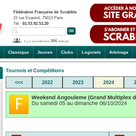
Fédération Française de Scrabble
22 rue Esquirol, 75013 Paris
Tél :
01.53.92.53.20
304
Il y a actuellement
visiteurs
Classique
Jeunes
Clubs
Logiciels
Arbitrage
Tournois et Compétitions
<<<
2022
2023
2024
Weekend Angouleme (Grand Multiplex 
Du samedi 05 au dimanche 06/10/2024