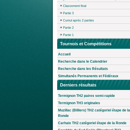
Classement final
Partie 3
Cumul après 2 parties
Partie 2
Partie 1
Tournois et Compétitions
Accueil
Recherche dans le Calendrier
Recherche dans les Résultats
Simultanés Permanents et Fédéraux
Derniers résultats
Termignon TH2 paires semi-rapide
Termignon TH3 originales
Muzillac (Billiers) TH2 catégoriel étape de la
Ronde
Carhaix TH2 catégoriel étape de la Ronde