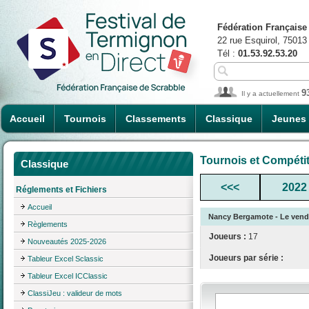
Fédération Française
22 rue Esquirol, 75013
Tél :
01.53.92.53.20
9
Il y a actuellement
Accueil
Tournois
Classements
Classique
Jeunes
Tournois et Compéti
Classique
<<<
2022
Réglements et Fichiers
Accueil
Nancy Bergamote - Le vendr
Règlements
Joueurs :
17
Nouveautés 2025-2026
Joueurs par série :
Tableur Excel Sclassic
Tableur Excel ICClassic
ClassiJeu : valideur de mots