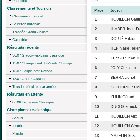
Papeterie
Classements et Tournois
Place
Joueur
Classement national
1
HOUILLON Gauth
Sélection nationale
2
HIMBER Jean-Fr
Trophée Grand Chelem
3
DOUTÉ Fabien
Calendrier
Résultats récents
4
HEN Marie Hélè
30/07 Gréoux-les-Bains classique
5
KEYSER Jean-Mi
19/07 Championnat du Monde Classique
6
JOLY Christine
18/07 Coupe Inter-Nations
7
BEHRA Lionel
18/07 Open Classique
Tous les résultats par année ...
8
COUTURIER Flor
Résultats en attente
9
KULIK Gérard
06/08 Termignon Classique
10
DUCOS Franck
Championnat e-classique
11
ROUILLON Alix
Accueil
Inscrits
12
HOUILLON Géra
Matchs
13
MAZELIN Suzan