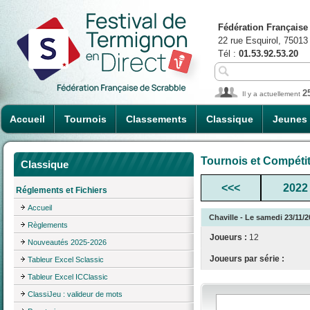
Fédération Française
22 rue Esquirol, 75013
Tél :
01.53.92.53.20
2
Il y a actuellement
Accueil
Tournois
Classements
Classique
Jeunes
Tournois et Compéti
Classique
<<<
2022
Réglements et Fichiers
Accueil
Chaville - Le samedi 23/11/
Règlements
Joueurs :
12
Nouveautés 2025-2026
Joueurs par série :
Tableur Excel Sclassic
Tableur Excel ICClassic
ClassiJeu : valideur de mots