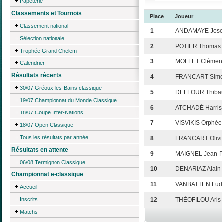
Papeterie
Classements et Tournois
Place
Joueur
Classement national
1
ANDAMAYE Jos
Sélection nationale
2
POTIER Thomas
Trophée Grand Chelem
3
MOLLET Clémen
Calendrier
Résultats récents
4
FRANCART Sim
30/07 Gréoux-les-Bains classique
5
DELFOUR Thibau
19/07 Championnat du Monde Classique
6
ATCHADÉ Harris
18/07 Coupe Inter-Nations
7
VISVIKIS Orphée
18/07 Open Classique
Tous les résultats par année ...
8
FRANCART Olivi
Résultats en attente
9
MAIGNEL Jean-P
06/08 Termignon Classique
10
DENARIAZ Alain
Championnat e-classique
11
VANBATTEN Lud
Accueil
Inscrits
12
THÉOFILOU Aris
Matchs