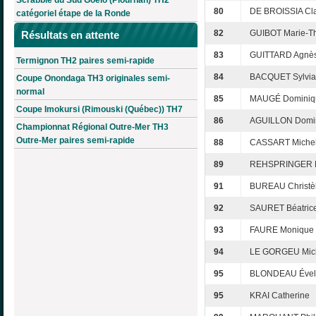
80
DE BROISSIA Cl
catégoriel étape de la Ronde
82
GUIBOT Marie-T
Résultats en attente
83
GUITTARD Agnè
Termignon TH2 paires semi-rapide
84
BACQUET Sylvi
Coupe Onondaga TH3 originales semi-
normal
85
MAUGÉ Dominiq
Coupe Imokursi (Rimouski (Québec)) TH7
86
AGUILLON Domi
Championnat Régional Outre-Mer TH3
Outre-Mer paires semi-rapide
88
CASSART Michel
89
REHSPRINGER M
91
BUREAU Christè
92
SAURET Béatric
93
FAURE Monique
94
LE GORGEU Mic
95
BLONDEAU Ével
95
KRAI Catherine