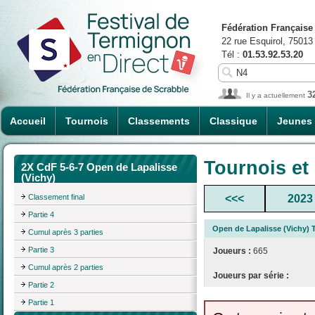
Fédération Française
22 rue Esquirol, 75013
Tél :
01.53.92.53.20
3
Il y a actuellement
Accueil
Tournois
Classements
Classique
Jeunes
Tournois et
2X CdF 5-6-7 Open de Lapalisse
(Vichy)
Classement final
<<<
2023
Partie 4
Open de Lapalisse (Vichy) 
Cumul après 3 parties
Partie 3
Joueurs :
665
Cumul après 2 parties
Joueurs par série :
Partie 2
Partie 1