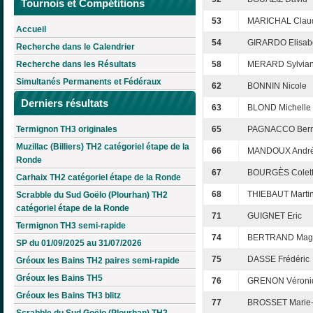
Tournois et Compétitions
53
MARICHAL Clau
Accueil
54
GIRARDO Elisab
Recherche dans le Calendrier
Recherche dans les Résultats
58
MERARD Sylvia
Simultanés Permanents et Fédéraux
62
BONNIN Nicole
Derniers résultats
63
BLOND Michelle
Termignon TH3 originales
65
PAGNACCO Bern
Muzillac (Billiers) TH2 catégoriel étape de la
66
MANDOUX Andr
Ronde
67
BOURGÈS Colet
Carhaix TH2 catégoriel étape de la Ronde
68
THIEBAUT Marti
Scrabble du Sud Goëlo (Plourhan) TH2
catégoriel étape de la Ronde
71
GUIGNET Eric
Termignon TH3 semi-rapide
74
BERTRAND Mag
SP du 01/09/2025 au 31/07/2026
75
DASSE Frédéric
Gréoux les Bains TH2 paires semi-rapide
Gréoux les Bains TH5
76
GRENON Véroni
Gréoux les Bains TH3 blitz
77
BROSSET Marie-
Scrabble du Sud Goëlo (Plourhan) TH2