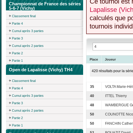
Ce tournoi est 
Championnat de France des séries
5-6-7 (Vichy)
Lapalisse (Vic
Classement final
calculés que p
Partie 4
tournois individ
Cumul après 3 parties
Partie 3
Cumul après 2 parties
Partie 2
Place
Joueur
Partie 1
Open de Lapalisse (Vichy) TH4
420 résultats pour la séri
Classement final
35
VOLTA Marie-Hé
Partie 4
Cumul après 3 parties
40
ITTEL Thierry
Partie 3
48
WAMBERGUE Gr
Cumul après 2 parties
50
COUNOTTE Nico
Partie 2
50
FANCHIN Cather
Partie 1
52
BOUAZIZ David