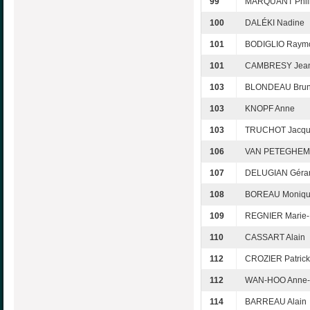
99
MARQUANT Phil
100
DALÉKI Nadine
101
BODIGLIO Raym
101
CAMBRESY Jean-
103
BLONDEAU Bru
103
KNOPF Anne
103
TRUCHOT Jacqu
106
VAN PETEGHEM 
107
DELUGIAN Géra
108
BOREAU Moniq
109
REGNIER Marie-
110
CASSART Alain
112
CROZIER Patrick
112
WAN-HOO Anne-
114
BARREAU Alain