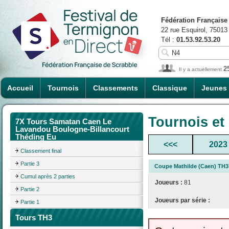
Fédération Française
22 rue Esquirol, 75013
Tél :
01.53.92.53.20
2
Il y a actuellement
Accueil
Tournois
Classements
Classique
Jeunes
Tournois et
7X Tours Samatan Caen Le
Lavandou Boulogne-Billancourt
Théding Eu
<<<
2023
Classement final
Partie 3
Coupe Mathilde (Caen) TH3
Cumul après 2 parties
Joueurs :
81
Partie 2
Joueurs par série :
Partie 1
Tours TH3