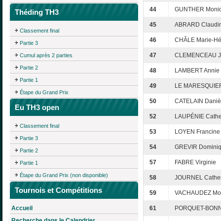
44
GUNTHER Moni
Théding TH3
45
ABRARD Claudi
Classement final
46
CHÂLE Marie-Hé
Partie 3
47
CLEMENCEAU Je
Cumul après 2 parties
Partie 2
48
LAMBERT Annie
Partie 1
49
LE MARESQUIER
Étape du Grand Prix
50
CATELAIN Daniè
Eu TH3 open
52
LAUPÉNIE Cathe
Classement final
53
LOYEN Francine
Partie 3
54
GREVIR Domini
Partie 2
57
FABRE Virginie
Partie 1
Étape du Grand Prix (non disponible)
58
JOURNEL Cather
Tournois et Compétitions
59
VACHAUDEZ Mo
Accueil
61
PORQUET-BONNIN
Recherche dans le Calendrier