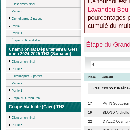
Ce tournoi est 
Classement final
Lavandou Boul
Partie 3
pourcentages p
Cumul après 2 parties
cumulé du multi
Partie 2
Partie 1
Étape du Grand Prix
Étape du Grand
Championnat Départemental Gers
open 2024-2025 TH3 (Samatan)
Classement final
Partie 3
Cumul après 2 parties
Place
Joueur
Partie 2
35 résultats pour la série 
Partie 1
Étape du Grand Prix
17
VATIN Sébastien
Coupe Mathilde (Caen) TH3
19
BLOND Michelle
Classement final
22
DIALLO Ousmane
Partie 3