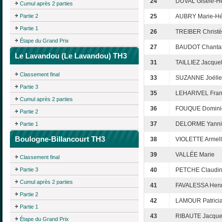
24
DUVAL Gisèle-H
Cumul après 2 parties
Partie 2
25
AUBRY Marie-Hé
Partie 1
26
TREIBER Christè
Étape du Grand Prix
27
BAUDOT Chanta
Le Lavandou (Le Lavandou) TH3
31
TAILLIEZ Jacque
Classement final
33
SUZANNE Joëlle
Partie 3
35
LEHARIVEL Fran
Cumul après 2 parties
36
FOUQUE Domini
Partie 2
37
DELORME Yanni
Partie 1
Boulogne-Billancourt TH3
38
VIOLETTE Armel
39
VALLÉE Marie
Classement final
Partie 3
40
PETCHE Claudi
Cumul après 2 parties
41
FAVALESSA Henri
Partie 2
42
LAMOUR Patrici
Partie 1
43
RIBAUTE Jacque
Étape du Grand Prix