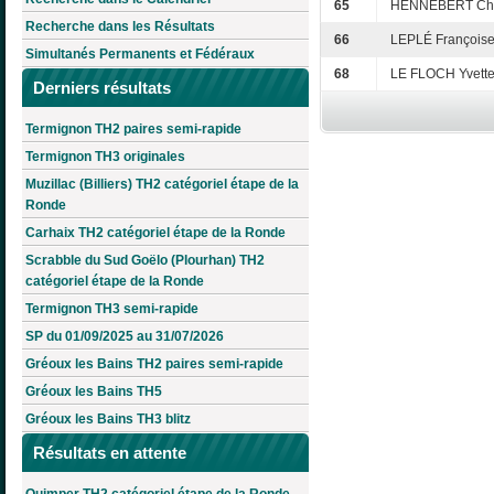
65
HENNEBERT Chri
Recherche dans les Résultats
66
LEPLÉ François
Simultanés Permanents et Fédéraux
68
LE FLOCH Yvett
Derniers résultats
Termignon TH2 paires semi-rapide
Termignon TH3 originales
Muzillac (Billiers) TH2 catégoriel étape de la
Ronde
Carhaix TH2 catégoriel étape de la Ronde
Scrabble du Sud Goëlo (Plourhan) TH2
catégoriel étape de la Ronde
Termignon TH3 semi-rapide
SP du 01/09/2025 au 31/07/2026
Gréoux les Bains TH2 paires semi-rapide
Gréoux les Bains TH5
Gréoux les Bains TH3 blitz
Résultats en attente
Quimper TH2 catégoriel étape de la Ronde