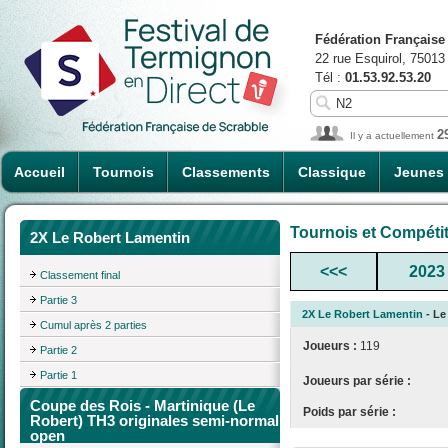
Fédération Française
22 rue Esquirol, 75013
Tél :
01.53.92.53.20
2
Il y a actuellement
Accueil
Tournois
Classements
Classique
Jeunes
Tournois et Compéti
2X Le Robert Lamentin
<<<
2023
Classement final
Partie 3
2X Le Robert Lamentin
- Le
Cumul après 2 parties
Joueurs :
119
Partie 2
Partie 1
Joueurs par série :
Coupe des Rois - Martinique (Le
Poids par série :
Robert) TH3 originales semi-normal
open