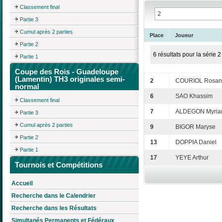
Classement final
Partie 3
Cumul après 2 parties
Place
Joueur
Partie 2
6 résultats pour la série 2
Partie 1
Coupe des Rois - Guadeloupe
(Lamentin) TH3 originales semi-
2
COURIOL Rosan
normal
6
SAO Khassim
Classement final
7
ALDEGON Myri
Partie 3
Cumul après 2 parties
9
BIGOR Maryse
Partie 2
13
DOPPIA Daniel
Partie 1
17
YEYE Arthur
Tournois et Compétitions
Accueil
Recherche dans le Calendrier
Recherche dans les Résultats
Simultanés Permanents et Fédéraux