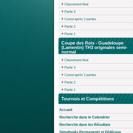
Classement final
Partie 3
Cumul après 2 parties
Partie 2
Partie 1
Coupe des Rois - Guadeloupe
(Lamentin) TH3 originales semi-
normal
Classement final
Partie 3
Cumul après 2 parties
Partie 2
Partie 1
Tournois et Compétitions
Accueil
Recherche dans le Calendrier
Recherche dans les Résultats
Simultanés Permanents et Fédéraux