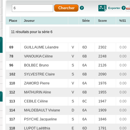
Exporter
Place
Joueur
Série
Score
%S1
11 résultats pour la série 6
69
GUILLAUME Léandre
V
6D
2302
0.00
78
VANOUKIA Céline
V
6B
2248
0.00
96
BOLBEC Bruno
S
6A
2126
0.00
102
SYLVESTRE Claire
S
6B
2090
0.00
110
ZAMORD Pierre
V
6A
1976
0.00
112
MATHURIN Aline
V
6B
1955
0.00
113
CEBILE Céline
S
6C
1947
0.00
114
MALDEBAULT Viviane
D
6A
1909
0.00
117
PSYCHE Jacqueline
S
6A
1846
0.00
118
LUPOT Laëtithia
E
6D
1791
0.00