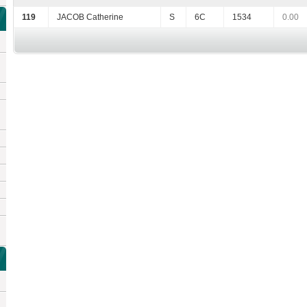
119
JACOB Catherine
S
6C
1534
0.00