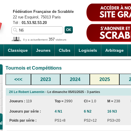
Fédération Française de Scrabble
22 rue Esquirol, 75013 Paris
Tél :
01.53.92.53.20
357
Il y a actuellement
visiteurs
Classique
Jeunes
Clubs
Logiciels
Arbitrage
Tournois et Compétitions
<<<
2023
2024
2025
2X Le Robert Lamentin
- Le dimanche 05/01/2025 - 3 parties
Joueurs :
119
Top =
2990
CI
=
1.0
M =
238
Joueurs par série :
4 N1
6 N2
16 N3
Poids par série :
PS1=8
PS2=12
PS3=20
al