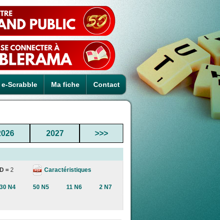
e-Scrabble
Ma fiche
Contact
2026
2027
>>>
Caractéristiques
D =
2
30 N4
50 N5
11 N6
2 N7