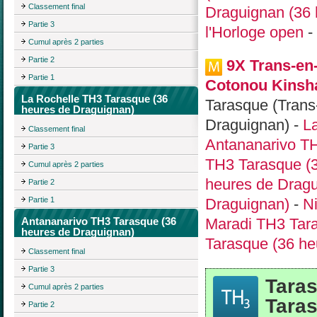
Classement final
Draguignan (36 
Partie 3
l'Horloge open
-
Cumul après 2 parties
Partie 2
9X Trans-en
Partie 1
Cotonou Kinsh
La Rochelle TH3 Tarasque (36
Tarasque (Trans
heures de Draguignan)
Draguignan) -
L
Classement final
Antananarivo TH
Partie 3
TH3 Tarasque (3
Cumul après 2 parties
heures de Dragu
Partie 2
Partie 1
Draguignan)
-
N
Antananarivo TH3 Tarasque (36
Maradi TH3 Tara
heures de Draguignan)
Tarasque (36 he
Classement final
Partie 3
Taras
Cumul après 2 parties
Taras
Partie 2