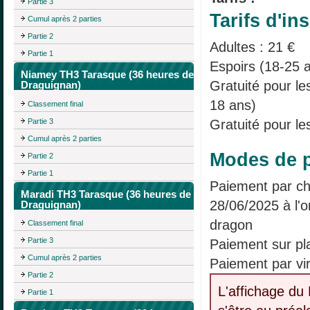
Partie 3
Tarifs d'ins
Cumul après 2 parties
Partie 2
Adultes : 21 €
Partie 1
Espoirs (18-25 a
Niamey TH3 Tarasque (36 heures de
Gratuité pour l
Draguignan)
18 ans)
Classement final
Partie 3
Gratuité pour le
Cumul après 2 parties
Modes de p
Partie 2
Partie 1
Paiement par ch
Maradi TH3 Tarasque (36 heures de
28/06/2025 à l'o
Draguignan)
dragon
Classement final
Partie 3
Paiement sur pl
Cumul après 2 parties
Paiement par vi
Partie 2
L'affichage du 
Partie 1