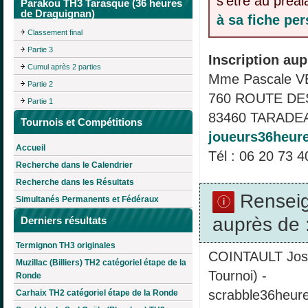
s'être au préa
Parakou TH3 Tarasque (36 heures
de Draguignan)
à sa fiche pe
Classement final
Partie 3
Inscription aup
Cumul après 2 parties
Mme Pascale V
Partie 2
760 ROUTE D
Partie 1
83460 TARADEA
Tournois et Compétitions
joueurs36heu
Accueil
Tél : 06 20 73 4
Recherche dans le Calendrier
Recherche dans les Résultats
Rensei
Simultanés Permanents et Fédéraux
auprès de 
Derniers résultats
Termignon TH3 originales
COINTAULT Jose
Muzillac (Billiers) TH2 catégoriel étape de la
Tournoi) -
Ronde
scrabble36heur
Carhaix TH2 catégoriel étape de la Ronde