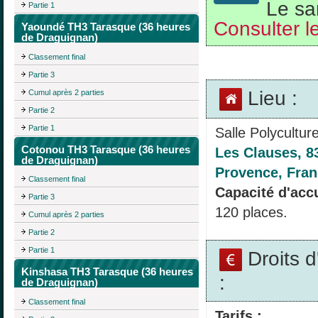
Le sa
Partie 1
Consulter le
Yaoundé TH3 Tarasque (36 heures
de Draguignan)
Classement final
Partie 3
Lieu :
Cumul après 2 parties
Partie 2
Partie 1
Salle Polyculture
Cotonou TH3 Tarasque (36 heures
Les Clauses, 8
de Draguignan)
Provence, Fra
Classement final
Capacité d'accu
Partie 3
120 places.
Cumul après 2 parties
Partie 2
Partie 1
Droits 
Kinshasa TH3 Tarasque (36 heures
:
de Draguignan)
Classement final
Tarifs :