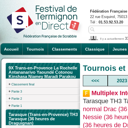
Fédération Française
22 rue Esquirol, 75013
Tél :
01.53.92.53.20
3
Il y a actuellement
Accueil
Tournois
Classements
Classique
Jeunes
Tournois et
9X Trans-en-Provence La Rochelle
Antananarivo Yaoundé Cotonou
Kinshasa Niamey Maradi Parakou
<<<
2023
Classement final
Multiplex In
Partie 3
Partie 2
Tarasque TH3 Ta
Partie 1
normal Drac (36
Tarasque (Trans-en-Provence) TH3
Nessie (36 heur
Tarasque (36 heures de
Draguignan)
(36 heures de D