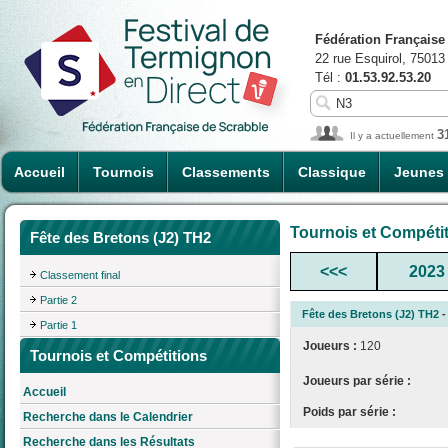
Fédération Française
22 rue Esquirol, 75013
Tél :
01.53.92.53.20
3
Il y a actuellement
Accueil
Tournois
Classements
Classique
Jeunes
Tournois et Compéti
Fête des Bretons (J2) TH2
<<<
2023
Classement final
Partie 2
Fête des Bretons (J2) TH2
-
Partie 1
Joueurs :
120
Tournois et Compétitions
Joueurs par série :
Accueil
Poids par série :
Recherche dans le Calendrier
Recherche dans les Résultats