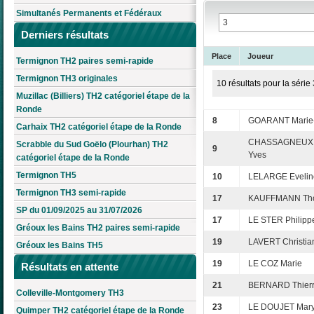
Simultanés Permanents et Fédéraux
Derniers résultats
Place
Joueur
Termignon TH2 paires semi-rapide
Termignon TH3 originales
10 résultats pour la série 
Muzillac (Billiers) TH2 catégoriel étape de la
Ronde
8
GOARANT Marie
Carhaix TH2 catégoriel étape de la Ronde
CHASSAGNEUX 
Scrabble du Sud Goëlo (Plourhan) TH2
9
Yves
catégoriel étape de la Ronde
Termignon TH5
10
LELARGE Evelin
Termignon TH3 semi-rapide
17
KAUFFMANN Th
SP du 01/09/2025 au 31/07/2026
17
LE STER Philipp
Gréoux les Bains TH2 paires semi-rapide
19
LAVERT Christia
Gréoux les Bains TH5
19
LE COZ Marie
Résultats en attente
21
BERNARD Thier
Colleville-Montgomery TH3
23
LE DOUJET Mar
Quimper TH2 catégoriel étape de la Ronde