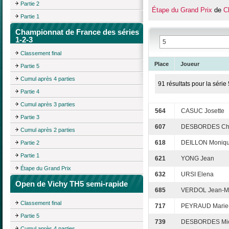
Partie 2
Étape du Grand Prix
de
C
Partie 1
Championnat de France des séries
1-2-3
Classement final
Place
Joueur
Partie 5
Cumul après 4 parties
91 résultats pour la série 
Partie 4
Cumul après 3 parties
564
CASUC Josette
Partie 3
607
DESBORDES Chr
Cumul après 2 parties
618
DEILLON Moniq
Partie 2
Partie 1
621
YONG Jean
Étape du Grand Prix
632
URSI Elena
Open de Vichy TH5 semi-rapide
685
VERDOL Jean-M
Classement final
717
PEYRAUD Marie-
Partie 5
739
DESBORDES Mic
Cumul après 4 parties