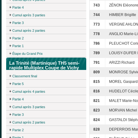
743
ZÉNON Eléonor
Partie 4
744
HIMBER Brigitte
Cumul après 3 parties
Partie 3
773
VERGNE AHLONG
Cumul après 2 parties
778
ANGLIO Marie-L
Partie 2
786
PLEUCHOT Cori
Partie 1
789
LOUISY-DUFER 
Étape du Grand Prix
La Trinité (Martinique) TH5 semi-
791
ARIZZI Richard
rapide Multiplex Coupe de Vichy
809
MONROSE Sylvi
Classement final
815
MOREL Gaspard
Partie 5
816
HUDELOT Cécil
Cumul après 4 parties
Partie 4
821
MALET Marie-No
Cumul après 3 parties
823
MORVAN Michel
Partie 3
824
GASTALDI Stéph
Cumul après 2 parties
828
DEPERROIS Mar
Partie 2
Partie 1