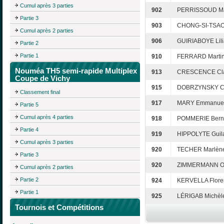
Cumul après 3 parties
902
PERRISSOUD Ma
Partie 3
903
CHONG-SI-TSAO
Cumul après 2 parties
906
GUIRIABOYE Lil
Partie 2
Partie 1
910
FERRARD Marti
Nouméa TH5 semi-rapide Multiplex
913
CRESCENCE Cla
Coupe de Vichy
915
DOBRZYNSKY Ch
Classement final
917
MARY Emmanuel
Partie 5
Cumul après 4 parties
918
POMMERIE Bern
Partie 4
919
HIPPOLYTE Guil
Cumul après 3 parties
920
TECHER Marlèn
Partie 3
920
ZIMMERMANN Od
Cumul après 2 parties
Partie 2
924
KERVELLA Flore
Partie 1
925
LÉRIGAB Michèl
Tournois et Compétitions