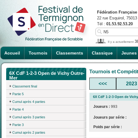
Fédération Française
22 rue Esquirol, 75013
Tél :
01.53.92.53.20
3
Il y a actuellement
Accueil
Tournois
Classements
Classique
Jeunes
Tournois et Compéti
6X CdF 1-2-3 Open de Vichy Outre-
Mer
<<<
2023
Classement final
Partie 5
6X CdF 1-2-3 Open de Vich
Cumul après 4 parties
Joueurs :
993
Partie 4
Cumul après 3 parties
Joueurs par série :
Partie 3
Poids par série :
Cumul après 2 parties