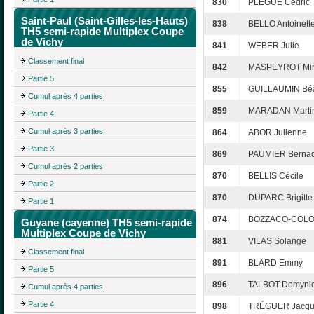
830
PLÈGUE Cédric
Saint-Paul (Saint-Gilles-les-Hauts)
838
BELLO Antoinett
TH5 semi-rapide Multiplex Coupe
de Vichy
841
WEBER Julie
Classement final
842
MASPEYROT Mire
Partie 5
855
GUILLAUMIN Béa
Cumul après 4 parties
859
MARADAN Marti
Partie 4
Cumul après 3 parties
864
ABOR Julienne
Partie 3
869
PAUMIER Bernad
Cumul après 2 parties
870
BELLIS Cécile
Partie 2
870
DUPARC Brigitte
Partie 1
874
BOZZACO-COLON
Guyane (cayenne) TH5 semi-rapide
Multiplex Coupe de Vichy
881
VILAS Solange
Classement final
891
BLARD Emmy
Partie 5
896
TALBOT Domyni
Cumul après 4 parties
Partie 4
898
TRÉGUER Jacqu