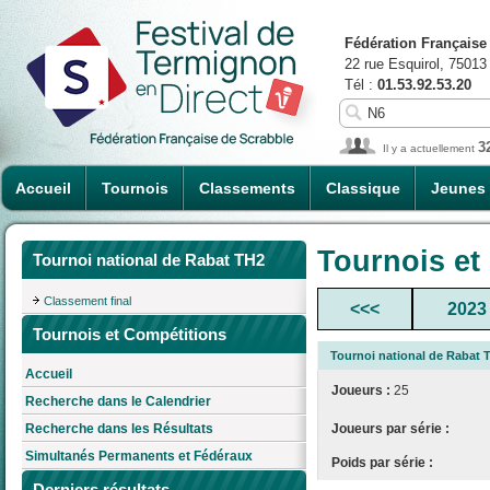
Fédération Française
22 rue Esquirol, 75013
Tél :
01.53.92.53.20
3
Il y a actuellement
Accueil
Tournois
Classements
Classique
Jeunes
Tournois et
Tournoi national de Rabat TH2
Classement final
<<<
2023
Tournois et Compétitions
Tournoi national de Rabat 
Accueil
Joueurs :
25
Recherche dans le Calendrier
Joueurs par série :
Recherche dans les Résultats
Simultanés Permanents et Fédéraux
Poids par série :
Derniers résultats