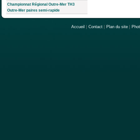
Championnat Régional Outre-Mer TH3
Outre-Mer paires semi-rapide
Accueil
|
Contact
|
Plan du site
|
Pho