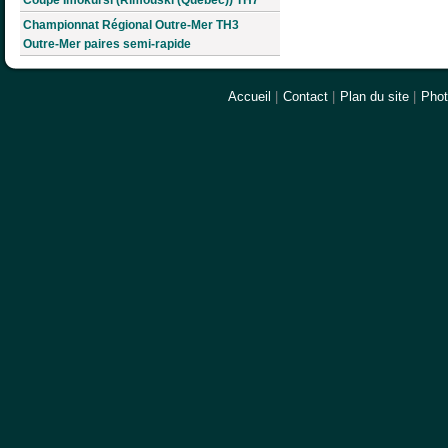
Coupe Imokursi (Rimouski (Québec)) TH7
Championnat Régional Outre-Mer TH3
Outre-Mer paires semi-rapide
Accueil
|
Contact
|
Plan du site
|
Pho