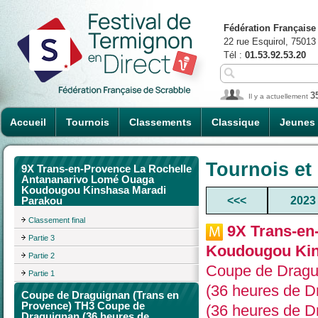
Fédération Française
22 rue Esquirol, 75013
Tél :
01.53.92.53.20
3
Il y a actuellement
Accueil
Tournois
Classements
Classique
Jeunes
Tournois et
9X Trans-en-Provence La Rochelle
Antananarivo Lomé Ouaga
Koudougou Kinshasa Maradi
<<<
2023
Parakou
Classement final
9X Trans-en
Partie 3
Koudougou Kin
Partie 2
Coupe de Dragu
Partie 1
(36 heures de D
Coupe de Draguignan (Trans en
Provence) TH3 Coupe de
(36 heures de D
Draguignan (36 heures de