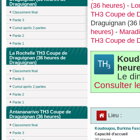
Draguignan)
(36 heures)
-
Lo
TH3 Coupe de D
Classement final
Partie 3
Draguignan (36 
Cumul après 2 parties
heures)
-
Maradi
Partie 2
TH3 Coupe de D
Partie 1
La Rochelle TH3 Coupe de
Koud
Draguignan (36 heures de
Draguignan)
heure
Classement final
Le di
Partie 3
Consulter le
Cumul après 2 parties
Partie 2
Partie 1
Antananarivo TH3 Coupe de
Lieu :
Draguignan (36 heures)
Classement final
Koudougou, Burkina Fas
Partie 3
Capacité d'accueil
30 places.