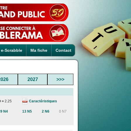
e-Scrabble
Ma fiche
Contact
2026
2027
>>>
Caractéristiques
D =
2.25
19 N4
13 N5
2 N6
0 N7