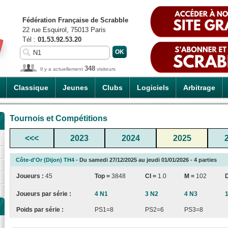
Fédération Française de Scrabble
22 rue Esquirol, 75013 Paris
Tél :
01.53.92.53.20
348
Il y a actuellement
visiteurs
Classique
Jeunes
Clubs
Logiciels
Arbitrage
Tournois et Compétitions
<<<
2023
2024
2025
Côte-d'Or (Dijon) TH4
- Du samedi 27/12/2025 au jeudi 01/01/2026 - 4 parties
Joueurs :
45
Top =
3848
CI
=
1.0
M =
102
Joueurs par série :
4 N1
3 N2
4 N3
Poids par série :
PS1=8
PS2=6
PS3=8