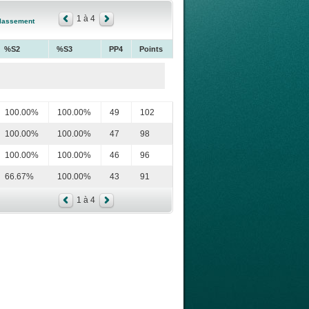
1 à 4
lassement
%S2
%S3
PP4
Points
100.00%
100.00%
49
102
100.00%
100.00%
47
98
100.00%
100.00%
46
96
66.67%
100.00%
43
91
1 à 4