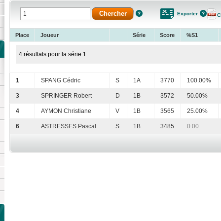
Exporter
C
Place
Joueur
Série
Score
%S1
4 résultats pour la série 1
1
SPANG Cédric
S
1A
3770
100.00%
3
SPRINGER Robert
D
1B
3572
50.00%
4
AYMON Christiane
V
1B
3565
25.00%
6
ASTRESSES Pascal
S
1B
3485
0.00