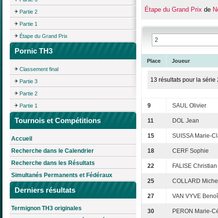
Étape du Grand Prix
de
N
Partie 2
Partie 1
Étape du Grand Prix
Pornic TH3
Place
Joueur
Classement final
13 résultats pour la série 
Partie 3
Partie 2
9
SAUL Olivier
Partie 1
Tournois et Compétitions
11
DOL Jean
15
SUISSA Marie-Cl
Accueil
Recherche dans le Calendrier
18
CERF Sophie
Recherche dans les Résultats
22
FALISE Christian
Simultanés Permanents et Fédéraux
25
COLLARD Miche
Derniers résultats
27
VAN VYVE Benoî
Termignon TH3 originales
30
PERON Marie-Cé