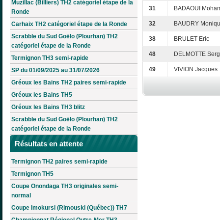
Muzillac (Billiers) TH2 catégoriel étape de la
31
BADAOUI Moha
Ronde
32
BAUDRY Moniq
Carhaix TH2 catégoriel étape de la Ronde
Scrabble du Sud Goëlo (Plourhan) TH2
38
BRULET Eric
catégoriel étape de la Ronde
48
DELMOTTE Serg
Termignon TH3 semi-rapide
49
VIVION Jacques
SP du 01/09/2025 au 31/07/2026
Gréoux les Bains TH2 paires semi-rapide
Gréoux les Bains TH5
Gréoux les Bains TH3 blitz
Scrabble du Sud Goëlo (Plourhan) TH2
catégoriel étape de la Ronde
Résultats en attente
Termignon TH2 paires semi-rapide
Termignon TH5
Coupe Onondaga TH3 originales semi-
normal
Coupe Imokursi (Rimouski (Québec)) TH7