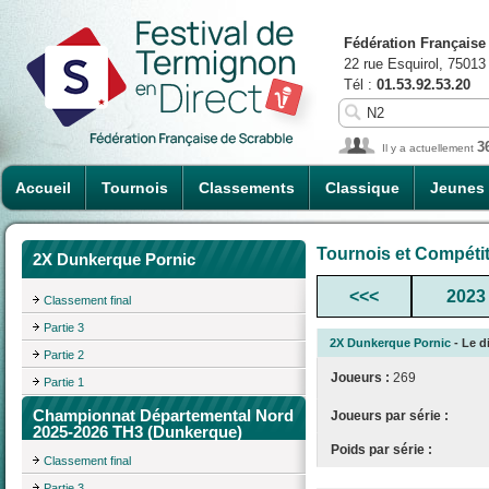
Fédération Française
22 rue Esquirol, 75013
Tél :
01.53.92.53.20
3
Il y a actuellement
Accueil
Tournois
Classements
Classique
Jeunes
Tournois et Compéti
2X Dunkerque Pornic
<<<
2023
Classement final
Partie 3
2X Dunkerque Pornic
- Le d
Partie 2
Joueurs :
269
Partie 1
Championnat Départemental Nord
Joueurs par série :
2025-2026 TH3 (Dunkerque)
Poids par série :
Classement final
Partie 3