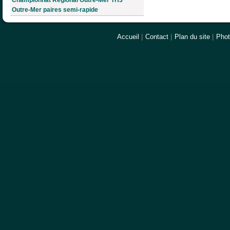
Championnat Régional Outre-Mer TH3
Outre-Mer paires semi-rapide
Accueil
|
Contact
|
Plan du site
|
Pho