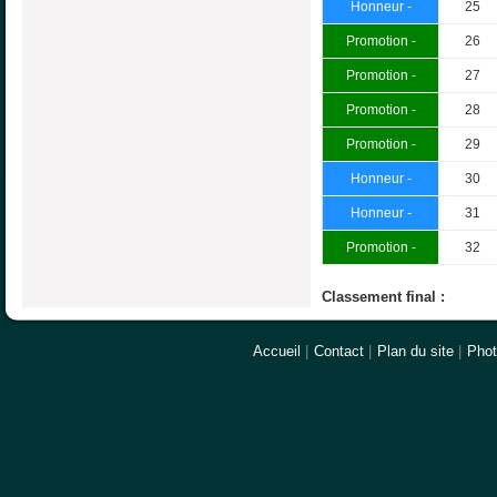
Honneur -
25
Promotion -
26
Promotion -
27
Promotion -
28
Promotion -
29
Honneur -
30
Honneur -
31
Promotion -
32
Classement final :
Accueil
|
Contact
|
Plan du site
|
Pho