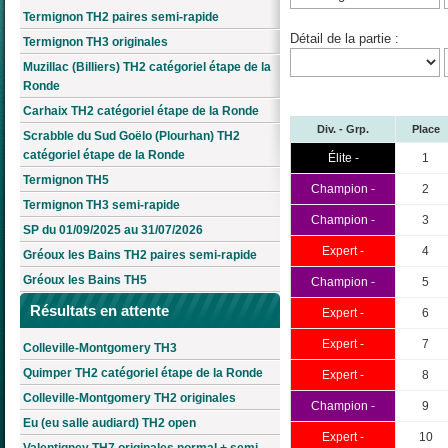
Termignon TH2 paires semi-rapide
Détail de la partie :
Termignon TH3 originales
Muzillac (Billiers) TH2 catégoriel étape de la
Ronde
Carhaix TH2 catégoriel étape de la Ronde
Div. - Grp.
Place
Scrabble du Sud Goëlo (Plourhan) TH2
catégoriel étape de la Ronde
Élite -
1
Termignon TH5
Champion -
2
Termignon TH3 semi-rapide
Champion -
3
SP du 01/09/2025 au 31/07/2026
Expert -
4
Gréoux les Bains TH2 paires semi-rapide
Gréoux les Bains TH5
Champion -
5
Résultats en attente
Expert -
6
Expert -
7
Colleville-Montgomery TH3
Quimper TH2 catégoriel étape de la Ronde
Expert -
8
Colleville-Montgomery TH2 originales
Champion -
9
Eu (eu salle audiard) TH2 open
Expert -
10
Valentigney TH7 originales normal + semi-