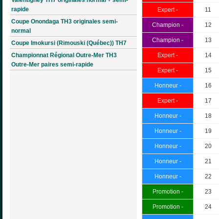
rapide
Expert -
11
Coupe Onondaga TH3 originales semi-
Champion -
12
normal
Champion -
13
Coupe Imokursi (Rimouski (Québec)) TH7
Championnat Régional Outre-Mer TH3
Expert -
14
Outre-Mer paires semi-rapide
Expert -
15
Honneur -
16
Expert -
17
Honneur -
18
Honneur -
19
Honneur -
20
Honneur -
21
Honneur -
22
Promotion -
23
Promotion -
24