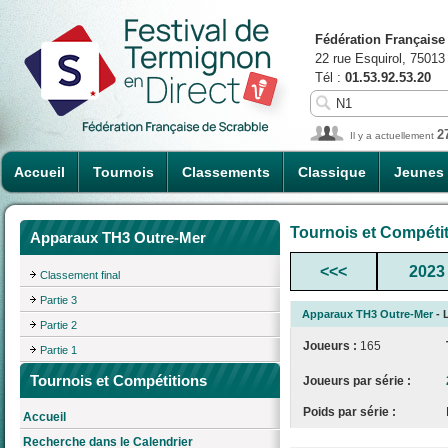
Fédération Française
22 rue Esquirol, 75013
Tél :
01.53.92.53.20
2
Il y a actuellement
Accueil
Tournois
Classements
Classique
Jeunes
Tournois et Compéti
Apparaux TH3 Outre-Mer
<<<
2023
Classement final
Partie 3
Apparaux TH3 Outre-Mer
- 
Partie 2
Joueurs :
165
Partie 1
Tournois et Compétitions
Joueurs par série :
Poids par série :
Accueil
Recherche dans le Calendrier